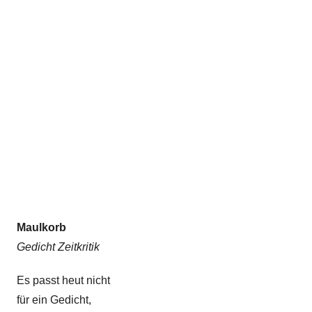
l
k
e
Maulkorb
Gedicht Zeitkritik
Es passt heut nicht
für ein Gedicht,