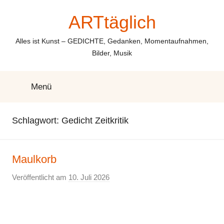
Zum
ARTtäglich
Inhalt
springen
Alles ist Kunst – GEDICHTE, Gedanken, Momentaufnahmen,
Bilder, Musik
Menü
Schlagwort:
Gedicht Zeitkritik
Maulkorb
Veröffentlicht am
10. Juli 2026
v
o
n
E