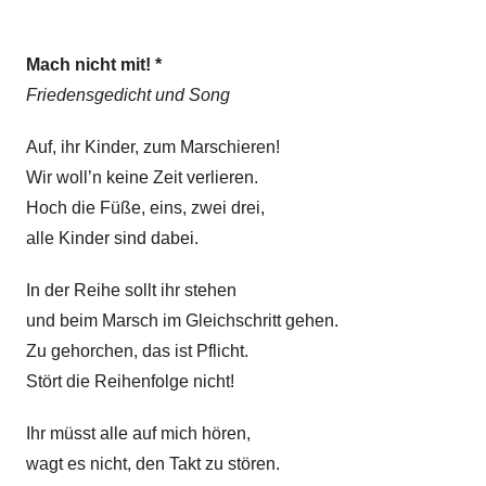
n
o
k
n
e
Mach nicht mit! *
E
n
Friedensgedicht und Song
l
,
k
G
Auf, ihr Kinder, zum Marschieren!
e
e
Wir woll’n keine Zeit verlieren.
d
Hoch die Füße, eins, zwei drei,
i
alle Kinder sind dabei.
c
h
In der Reihe sollt ihr stehen
t
und beim Marsch im Gleichschritt gehen.
Z
Zu gehorchen, das ist Pflicht.
e
Stört die Reihenfolge nicht!
i
t
Ihr müsst alle auf mich hören,
k
wagt es nicht, den Takt zu stören.
r