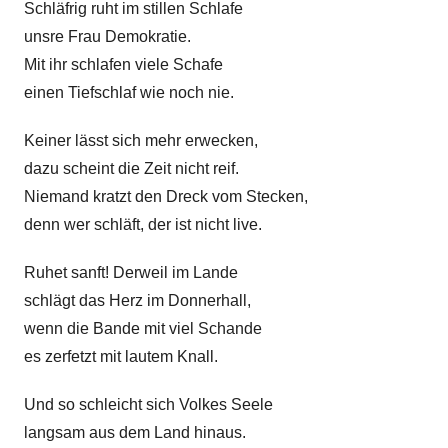
Schläfrig ruht im stillen Schlafe
g
k
e
unsre Frau Demokratie.
e
d
Mit ihr schlafen viele Schafe
i
einen Tiefschlaf wie noch nie.
c
h
Keiner lässt sich mehr erwecken,
t
dazu scheint die Zeit nicht reif.
,
Niemand kratzt den Dreck vom Stecken,
G
denn wer schläft, der ist nicht live.
e
d
Ruhet sanft! Derweil im Lande
i
schlägt das Herz im Donnerhall,
c
wenn die Bande mit viel Schande
h
es zerfetzt mit lautem Knall.
t
Z
Und so schleicht sich Volkes Seele
e
langsam aus dem Land hinaus.