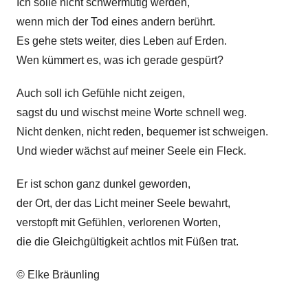
Ich solle nicht schwermütig werden,
G
k
e
wenn mich der Tod eines andern berührt.
e
d
Es gehe stets weiter, dies Leben auf Erden.
i
Wen kümmert es, was ich gerade gespürt?
c
h
Auch soll ich Gefühle nicht zeigen,
t
sagst du und wischst meine Worte schnell weg.
Z
Nicht denken, nicht reden, bequemer ist schweigen.
e
Und wieder wächst auf meiner Seele ein Fleck.
i
t
Er ist schon ganz dunkel geworden,
k
der Ort, der das Licht meiner Seele bewahrt,
r
verstopft mit Gefühlen, verlorenen Worten,
i
die die Gleichgültigkeit achtlos mit Füßen trat.
t
i
© Elke Bräunling
k
,