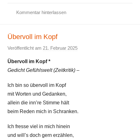
Kommentar hinterlassen
F
r
Übervoll im Kopf
i
e
Veröffentlicht am
21. Februar 2025
v
d
o
e
Übervoll im Kopf *
n
n
Gedicht Gefühlswelt (Zeitkritik) –
E
s
l
Ich bin so übervoll im Kopf
g
k
e
mit Worten und Gedanken,
e
d
allein die inn’re Stimme hält
i
beim Reden mich in Schranken.
c
h
Ich fresse viel in mich hinein
t
und will’s doch gern erzählen,