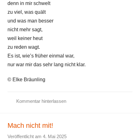
denn in mir schwelt
zu viel, was quält
und was man besser
nicht mehr sagt,
weil keiner heut
zu reden wagt.
Es ist, wie’s früher einmal war,
nur war mir das sehr lang nicht klar.
© Elke Bräunling
Kommentar hinterlassen
G
e
Mach nicht mit!
d
a
Veröffentlicht am
4. Mai 2025
v