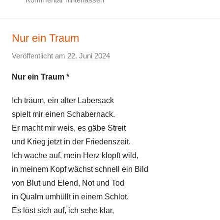
,
G
G
e
e
Nur ein Traum
d
d
i
Veröffentlicht am
22. Juni 2024
v
a
c
o
n
h
Nur ein Traum *
n
k
t
E
e
Ich träum, ein alter Labersack
Z
l
n
spielt mir einen Schabernack.
e
k
,
i
Er macht mir weis, es gäbe Streit
e
G
t
und Krieg jetzt in der Friedenszeit.
e
k
Ich wache auf, mein Herz klopft wild,
d
r
in meinem Kopf wächst schnell ein Bild
i
i
von Blut und Elend, Not und Tod
c
t
h
in Qualm umhüllt in einem Schlot.
i
t
Es löst sich auf, ich sehe klar,
k