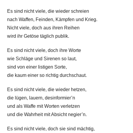
s
l
i
Es sind nicht viele, die wieder schreien
g
k
c
e
nach Waffen, Feinden, Kämpfen und Krieg.
e
h
d
Nicht viele, doch aus ihren Reihen
t
i
wird ihr Getöse täglich publik.
,
c
M
h
Es sind nicht viele, doch ihre Worte
u
t
wie Schläge und Sirenen so laut,
s
,
sind von einer listigen Sorte,
i
G
die kaum einer so richtig durchschaut.
k
e
v
d
Es sind nicht viele, die wieder hetzen,
o
i
die lügen, lauern, desinformier’n
n
c
und als Waffe mit Worten verletzen
B
h
und die Wahrheit mit Absicht negier’n.
a
t
l
Z
Es sind nicht viele, doch sie sind mächtig,
z