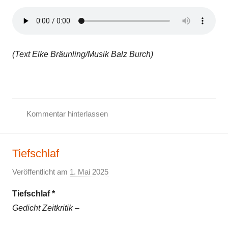
(Text Elke Bräunling/Musik Balz Burch)
Kommentar hinterlassen
F
r
Tiefschlaf
i
e
Veröffentlicht am
1. Mai 2025
v
d
o
e
Tiefschlaf *
n
n
Gedicht Zeitkritik –
E
s
l