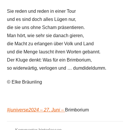
n
E
Sie reden und reden in einer Tour
,
l
und es sind doch alles Lügen nur,
F
k
r
die sie uns ohne Scham präsentieren.
e
i
Man hört, wie sehr sie danach gieren,
e
die Macht zu erlangen über Volk und Land
d
und die Menge lauscht ihren Worten gebannt.
e
Der Kluge denkt: Was für ein Brimborium,
n
so widerwärtig, verlogen und … dumdideldumm.
s
g
© Elke Bräunling
e
d
i
#juniverse2024 – 27. Juni –
Brimborium
c
h
t
Kommentar hinterlassen