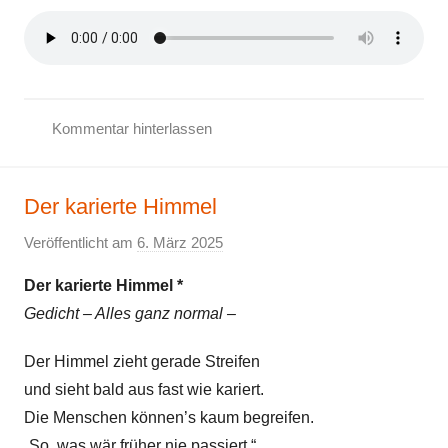
Kommentar hinterlassen
F
r
Der karierte Himmel
i
e
Veröffentlicht am
6. März 2025
v
d
o
e
Der karierte Himmel *
n
n
Gedicht – Alles ganz normal –
E
,
l
Der Himmel zieht gerade Streifen
F
k
r
und sieht bald aus fast wie kariert.
e
i
Die Menschen können’s kaum begreifen.
e
„So ‚was wär früher nie passiert.“