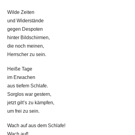
c
h
Wilde Zeiten
t
und Widerstände
T
gegen Despoten
r
hinter Bildschirmen,
a
die noch meinen,
u
Herrscher zu sein.
e
r
Heiße Tage
a
im Erwachen
r
aus tiefem Schlafe.
b
Sorglos war gestern,
e
jetzt gilt’s zu kämpfen,
i
um frei zu sein.
t
,
Wach auf aus dem Schlafe!
G
Wach auf!