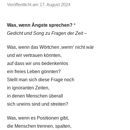
i
Veröffentlicht am
17. August 2024
v
c
o
h
n
t
Was, wenn Ängste sprechen?
*
E
,
Gedicht und Song zu Fragen der Zeit –
l
G
k
e
Was, wenn das Wörtchen ‚wenn‘ nicht wär
e
d
und wir vertrauen könnten,
i
auf dass wir uns bedenkenlos
c
ein freies Leben gönnten?
h
Stellt man sich diese Frage noch
t
in ignoranten Zeiten,
Z
in denen Menschen überall
e
sich uneins sind und streiten?
i
t
Was, wenn es Positionen gibt,
k
die Menschen trennen, spalten,
r