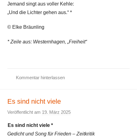
i
Jemand singt aus voller Kehle:
t
„Und die Lichter gehen aus.“ *
k
r
© Elke Bräunling
i
t
* Zeile aus: Westernhagen, „Freiheit“
i
k
,
K
Kommentar hinterlassen
i
F
n
r
d
Es sind nicht viele
i
e
e
Veröffentlicht am
19. März 2025
v
r
d
o
g
e
Es sind nicht viele *
n
e
n
Gedicht und Song für Frieden – Zeitkritik
E
d