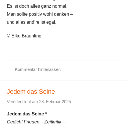
h
Es ist doch alles ganz normal.
t
Man sollte positiv wohl denken –
Z
und alles and’re ist egal.
e
i
© Elke Bräunling
t
k
r
i
Kommentar hinterlassen
t
G
i
e
k
Jedem das Seine
d
,
i
M
Veröffentlicht am
28. Februar 2025
v
c
u
o
h
Jedem das Seine *
s
n
t
Gedicht Frieden – Zeitkritik –
i
E