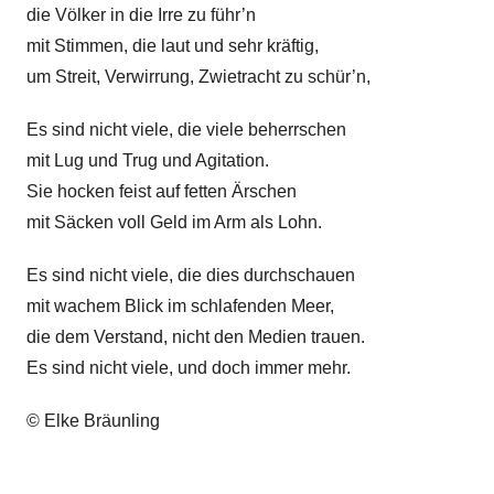
e
die Völker in die Irre zu führ’n
B
i
mit Stimmen, die laut und sehr kräftig,
u
t
r
um Streit, Verwirrung, Zwietracht zu schür’n,
k
c
r
Es sind nicht viele, die viele beherrschen
h
i
mit Lug und Trug und Agitation.
t
Sie hocken feist auf fetten Ärschen
i
mit Säcken voll Geld im Arm als Lohn.
k
Es sind nicht viele, die dies durchschauen
mit wachem Blick im schlafenden Meer,
die dem Verstand, nicht den Medien trauen.
Es sind nicht viele, und doch immer mehr.
© Elke Bräunling