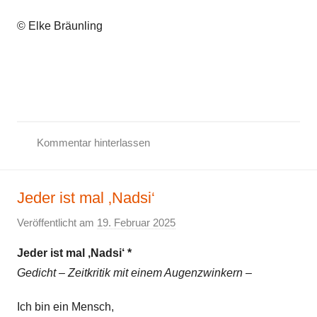
i
c
© Elke Bräunling
h
t
Z
e
i
t
Kommentar hinterlassen
k
G
r
e
i
Jeder ist mal ‚Nadsi‘
d
t
i
i
Veröffentlicht am
19. Februar 2025
v
c
k
o
h
Jeder ist mal ‚Nadsi‘ *
n
t
Gedicht – Zeitkritik mit einem Augenzwinkern –
E
Z
l
Ich bin ein Mensch,
e
k