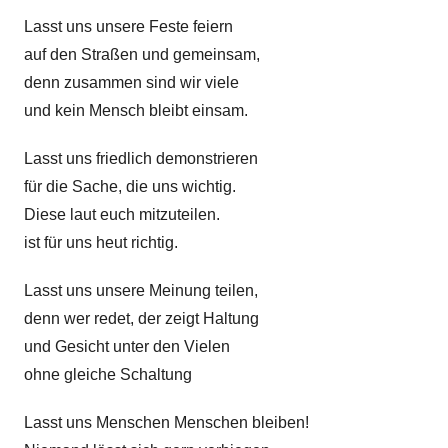
Z
k
l
Lasst uns unsere Feste feiern
e
v
k
i
auf den Straßen und gemeinsam,
o
e
t
denn zusammen sind wir viele
n
k
B
und kein Mensch bleibt einsam.
r
a
i
Lasst uns friedlich demonstrieren
l
t
für die Sache, die uns wichtig.
z
i
B
Diese laut euch mitzuteilen.
k
u
ist für uns heut richtig.
r
Lasst uns unsere Meinung teilen,
c
h
denn wer redet, der zeigt Haltung
und Gesicht unter den Vielen
ohne gleiche Schaltung
Lasst uns Menschen Menschen bleiben!