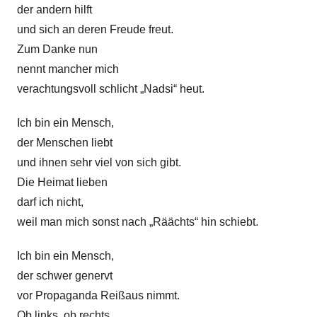
i
der andern hilft
e
t
und sich an deren Freude freut.
k
Zum Danke nun
r
nennt mancher mich
i
verachtungsvoll schlicht „Nadsi“ heut.
t
i
Ich bin ein Mensch,
k
der Menschen liebt
,
und ihnen sehr viel von sich gibt.
G
Die Heimat lieben
e
darf ich nicht,
f
weil man mich sonst nach „Räächts“ hin schiebt.
ü
h
Ich bin ein Mensch,
l
der schwer genervt
e
vor Propaganda Reißaus nimmt.
Ob links, ob rechts,