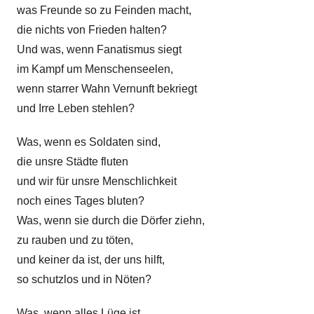
was Freunde so zu Feinden macht,
i
die nichts von Frieden halten?
t
Und was, wenn Fanatismus siegt
i
im Kampf um Menschenseelen,
k
wenn starrer Wahn Vernunft bekriegt
und Irre Leben stehlen?
Was, wenn es Soldaten sind,
die unsre Städte fluten
und wir für unsre Menschlichkeit
noch eines Tages bluten?
Was, wenn sie durch die Dörfer ziehn,
zu rauben und zu töten,
und keiner da ist, der uns hilft,
so schutzlos und in Nöten?
Was, wenn alles Lüge ist,