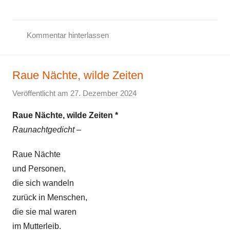
G
e
Kommentar hinterlassen
f
A
ü
l
h
Raue Nächte, wilde Zeiten
l
l
g
e
Veröffentlicht am
27. Dezember 2024
v
e
o
m
Raue Nächte, wilde Zeiten *
n
e
Raunachtgedicht –
E
i
l
Raue Nächte
n
k
,
und Personen,
e
G
die sich wandeln
e
zurück in Menschen,
d
die sie mal waren
i
im Mutterleib.