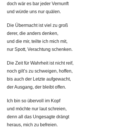
,
doch wär es bar jeder Vernunft
G
und würde uns nur quälen.
e
d
Die Übermacht ist viel zu groß
i
derer, die anders denken,
c
und die mir, teilte ich mich mit,
h
nur Spott, Verachtung schenken.
t
L
Die Zeit für Wahrheit ist nicht reif,
e
noch gilt’s zu schweigen, hoffen,
b
bis auch der Letzte aufgewacht,
e
der Ausgang, der bleibt offen.
n
,
Ich bin so übervoll im Kopf
G
und möchte nur laut schreien,
e
denn all das Ungesagte drängt
d
heraus, mich zu befreien.