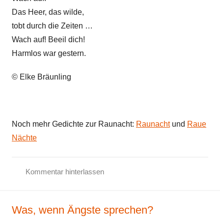
e
Das Heer, das wilde,
d
tobt durch die Zeiten …
i
Wach auf! Beeil dich!
c
h
Harmlos war gestern.
t
© Elke Bräunling
Z
e
i
t
Noch mehr Gedichte zur Raunacht:
Raunacht
und
Raue
k
Nächte
r
i
t
Kommentar hinterlassen
i
G
k
e
Was, wenn Ängste sprechen?
d