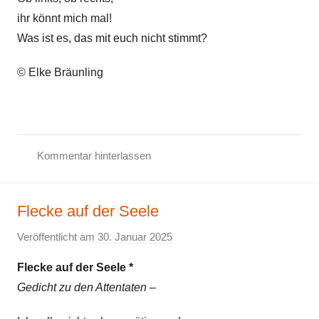
ihr könnt mich mal!
Was ist es, das mit euch nicht stimmt?
© Elke Bräunling
Kommentar hinterlassen
G
e
Flecke auf der Seele
d
i
Veröffentlicht am
30. Januar 2025
v
c
o
h
Flecke auf der Seele *
n
t
Gedicht zu den Attentaten –
E
,
l