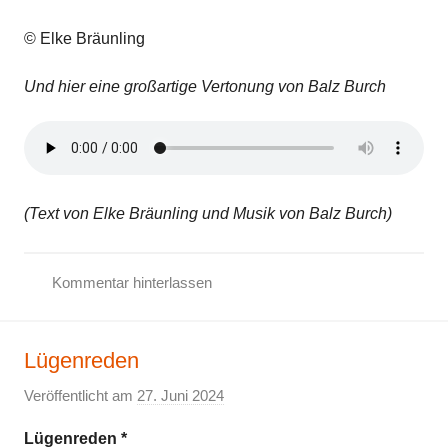
© Elke Bräunling
Und hier eine großartige Vertonung von Balz Burch
(Text von Elke Bräunling und Musik von Balz Burch)
Kommentar hinterlassen
F
r
Lügenreden
i
e
Veröffentlicht am
27. Juni 2024
v
d
o
e
Lügenreden *
n