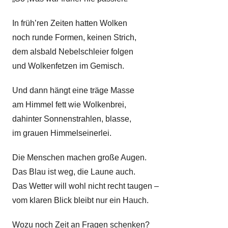
d
e
In früh’ren Zeiten hatten Wolken
n
noch runde Formen, keinen Strich,
s
dem alsbald Nebelschleier folgen
g
und Wolkenfetzen im Gemisch.
e
d
Und dann hängt eine träge Masse
i
am Himmel fett wie Wolkenbrei,
c
dahinter Sonnenstrahlen, blasse,
h
im grauen Himmelseinerlei.
t
,
Die Menschen machen große Augen.
G
Das Blau ist weg, die Laune auch.
e
Das Wetter will wohl nicht recht taugen –
d
vom klaren Blick bleibt nur ein Hauch.
i
c
Wozu noch Zeit an Fragen schenken?