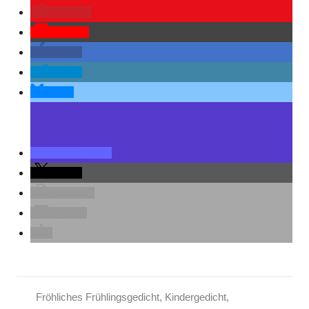
merken
Pocket
teilen
teilen
teilen
teilen
teilen
drucken
E-Mail
Fröhliches Frühlingsgedicht
,
Kindergedicht
,