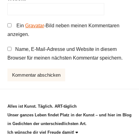
K
i
n
Ein
Gravatar
-Bild neben meinen Kommentaren
d
anzeigen.
e
r
Name, E-Mail-Adresse und Website in diesem
g
Browser für meinen nächsten Kommentar speichern.
e
d
i
c
h
t
Alles ist Kunst. Täglich. ART-täglich
Unser ganzes Leben findet Platz in der Kunst – und hier im Blog
in Gedichten der unterschiedlichsten Art.
Ich wünsche dir viel Freude damit!
❤