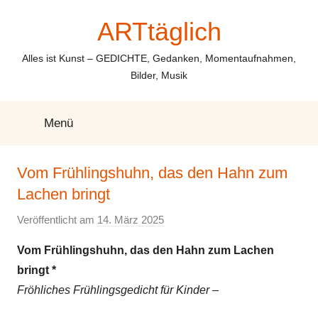
Zum
ARTtäglich
Inhalt
springen
Alles ist Kunst – GEDICHTE, Gedanken, Momentaufnahmen,
Bilder, Musik
Menü
Vom Frühlingshuhn, das den Hahn zum
Lachen bringt
Veröffentlicht am
14. März 2025
v
o
Vom Frühlingshuhn, das den Hahn zum Lachen
n
bringt *
E
Fröhliches Frühlingsgedicht für Kinder –
l
k