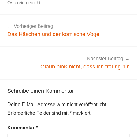
F
Ostereiergedicht
r
ö
Beitragsnavigation
Vorheriger Beitrag
h
Das Häschen und der komische Vogel
l
i
c
h
Nächster Beitrag
e
Glaub bloß nicht, dass ich traurig bin
s
G
e
Schreibe einen Kommentar
d
Deine E-Mail-Adresse wird nicht veröffentlicht.
i
Erforderliche Felder sind mit
*
markiert
c
h
Kommentar
*
t