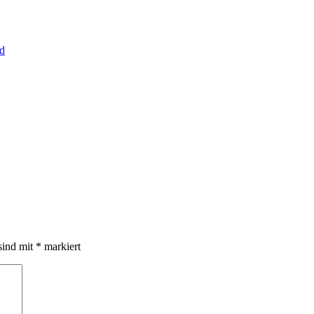
d
sind mit
*
markiert