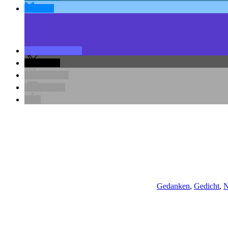
teilen
teilen
teilen
drucken
E-Mail
Gedanken
,
Gedicht
,
N