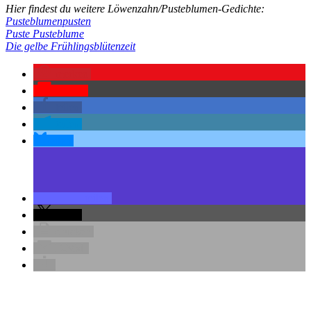
Hier findest du weitere Löwenzahn/Pusteblumen-Gedichte:
Pusteblumenpusten
Puste Pusteblume
Die gelbe Frühlingsblütenzeit
merken
Pocket
teilen
teilen
teilen
teilen
teilen
drucken
E-Mail