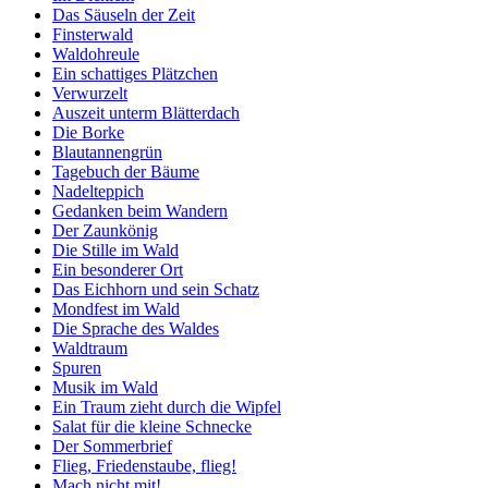
Das Säuseln der Zeit
Finsterwald
Waldohreule
Ein schattiges Plätzchen
Verwurzelt
Auszeit unterm Blätterdach
Die Borke
Blautannengrün
Tagebuch der Bäume
Nadelteppich
Gedanken beim Wandern
Der Zaunkönig
Die Stille im Wald
Ein besonderer Ort
Das Eichhorn und sein Schatz
Mondfest im Wald
Die Sprache des Waldes
Waldtraum
Spuren
Musik im Wald
Ein Traum zieht durch die Wipfel
Salat für die kleine Schnecke
Der Sommerbrief
Flieg, Friedenstaube, flieg!
Mach nicht mit!