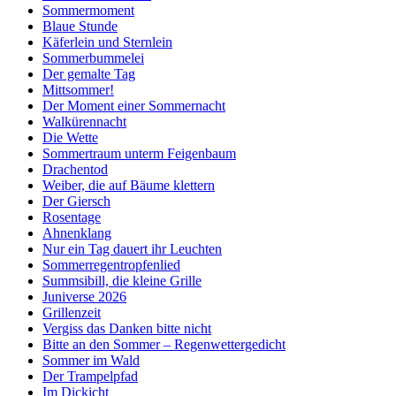
Sommermoment
Blaue Stunde
Käferlein und Sternlein
Sommerbummelei
Der gemalte Tag
Mittsommer!
Der Moment einer Sommernacht
Walkürennacht
Die Wette
Sommertraum unterm Feigenbaum
Drachentod
Weiber, die auf Bäume klettern
Der Giersch
Rosentage
Ahnenklang
Nur ein Tag dauert ihr Leuchten
Sommerregentropfenlied
Summsibill, die kleine Grille
Juniverse 2026
Grillenzeit
Vergiss das Danken bitte nicht
Bitte an den Sommer – Regenwettergedicht
Sommer im Wald
Der Trampelpfad
Im Dickicht