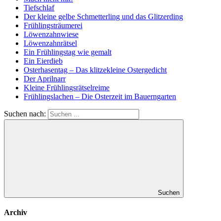
Tiefschlaf
Der kleine gelbe Schmetterling und das Glitzerding
Frühlingsträumerei
Löwenzahnwiese
Löwenzahnrätsel
Ein Frühlingstag wie gemalt
Ein Eierdieb
Osterhasentag – Das klitzekleine Ostergedicht
Der Aprilnarr
Kleine Frühlingsrätselreime
Frühlingslachen – Die Osterzeit im Bauerngarten
Suchen nach:
Suchen
Archiv