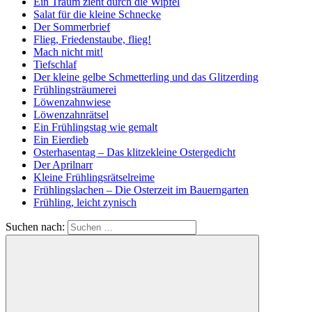
Ein Traum zieht durch die Wipfel
Salat für die kleine Schnecke
Der Sommerbrief
Flieg, Friedenstaube, flieg!
Mach nicht mit!
Tiefschlaf
Der kleine gelbe Schmetterling und das Glitzerding
Frühlingsträumerei
Löwenzahnwiese
Löwenzahnrätsel
Ein Frühlingstag wie gemalt
Ein Eierdieb
Osterhasentag – Das klitzekleine Ostergedicht
Der Aprilnarr
Kleine Frühlingsrätselreime
Frühlingslachen – Die Osterzeit im Bauerngarten
Frühling, leicht zynisch
Suchen nach: