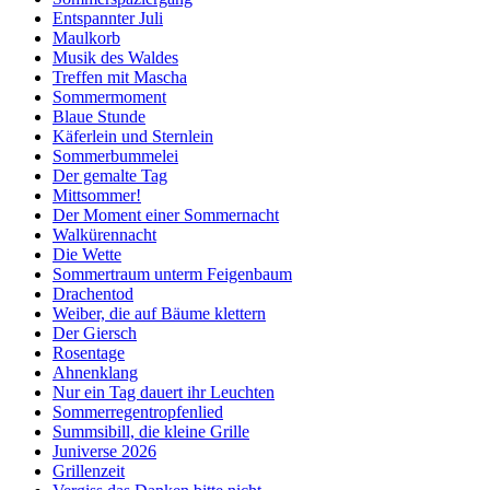
Entspannter Juli
Maulkorb
Musik des Waldes
Treffen mit Mascha
Sommermoment
Blaue Stunde
Käferlein und Sternlein
Sommerbummelei
Der gemalte Tag
Mittsommer!
Der Moment einer Sommernacht
Walkürennacht
Die Wette
Sommertraum unterm Feigenbaum
Drachentod
Weiber, die auf Bäume klettern
Der Giersch
Rosentage
Ahnenklang
Nur ein Tag dauert ihr Leuchten
Sommerregentropfenlied
Summsibill, die kleine Grille
Juniverse 2026
Grillenzeit