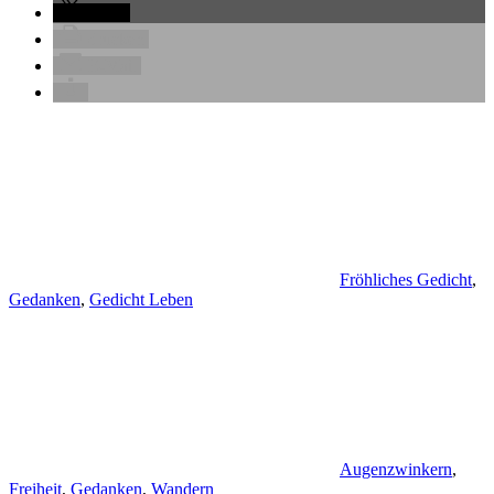
teilen
drucken
E-Mail
Fröhliches Gedicht
,
Gedanken
,
Gedicht Leben
Augenzwinkern
,
Freiheit
,
Gedanken
,
Wandern