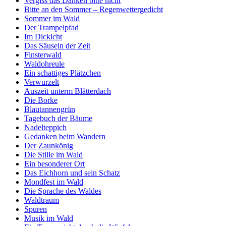
Vergiss das Danken bitte nicht
Bitte an den Sommer – Regenwettergedicht
Sommer im Wald
Der Trampelpfad
Im Dickicht
Das Säuseln der Zeit
Finsterwald
Waldohreule
Ein schattiges Plätzchen
Verwurzelt
Auszeit unterm Blätterdach
Die Borke
Blautannengrün
Tagebuch der Bäume
Nadelteppich
Gedanken beim Wandern
Der Zaunkönig
Die Stille im Wald
Ein besonderer Ort
Das Eichhorn und sein Schatz
Mondfest im Wald
Die Sprache des Waldes
Waldtraum
Spuren
Musik im Wald