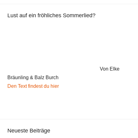
d
i
Lust auf ein fröhliches Sommerlied?
c
h
t
Von Elke
Bräunling & Balz Burch
Den Text findest du hier
Neueste Beiträge