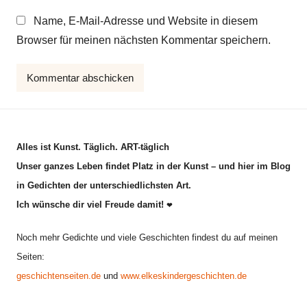
r
Name, E-Mail-Adresse und Website in diesem
g
Browser für meinen nächsten Kommentar speichern.
e
d
i
c
h
t
Alles ist Kunst. Täglich. ART-täglich
,
Unser ganzes Leben findet Platz in der Kunst – und hier im Blog
S
in Gedichten der unterschiedlichsten Art.
o
Ich wünsche dir viel Freude damit!
❤
m
m
Noch mehr Gedichte und viele Geschichten findest du auf meinen
e
Seiten:
r
geschichtenseiten.de
und
www.elkeskindergeschichten.de
g
e