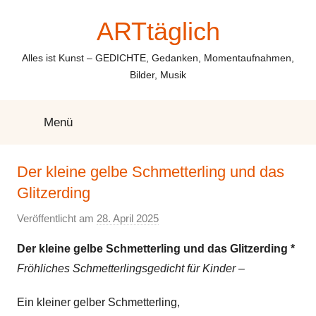
Zum
ARTtäglich
Inhalt
springen
Alles ist Kunst – GEDICHTE, Gedanken, Momentaufnahmen,
Bilder, Musik
Menü
Der kleine gelbe Schmetterling und das
Glitzerding
Veröffentlicht am
28. April 2025
v
o
Der kleine gelbe Schmetterling und das Glitzerding *
n
Fröhliches Schmetterlingsgedicht für Kinder –
E
l
Ein kleiner gelber Schmetterling,
k