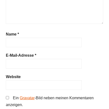
l
i
n
g
s
g
Name
*
e
d
i
E-Mail-Adresse
*
c
h
t
Website
,
K
i
n
Ein
Gravatar
-Bild neben meinen Kommentaren
d
anzeigen.
e