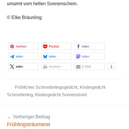
umarmt vom hellen Sonnenschein.
© Elke Bräunling
merken
Pocket
teilen
teilen
teilen
teilen
teilen
drucken
E-Mail
Fröhliches Schmetterlingsgedicht
,
Kindergedicht
F
Schmetterling
,
Kindergedicht Sonnenstrahl
r
ö
Beitragsnavigation
Vorheriger Beitrag
h
Frühlingsträumerei
l