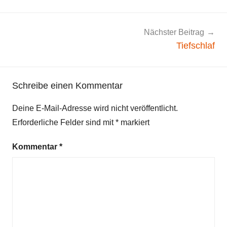
i
c
h
Nächster Beitrag
e
Tiefschlaf
s
G
e
Schreibe einen Kommentar
d
Deine E-Mail-Adresse wird nicht veröffentlicht.
i
Erforderliche Felder sind mit
*
markiert
c
h
Kommentar
*
t
,
F
r
ü
h