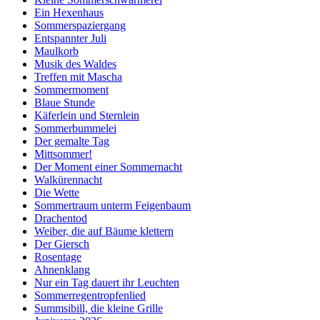
Ein Hexenhaus
Sommerspaziergang
Entspannter Juli
Maulkorb
Musik des Waldes
Treffen mit Mascha
Sommermoment
Blaue Stunde
Käferlein und Sternlein
Sommerbummelei
Der gemalte Tag
Mittsommer!
Der Moment einer Sommernacht
Walkürennacht
Die Wette
Sommertraum unterm Feigenbaum
Drachentod
Weiber, die auf Bäume klettern
Der Giersch
Rosentage
Ahnenklang
Nur ein Tag dauert ihr Leuchten
Sommerregentropfenlied
Summsibill, die kleine Grille