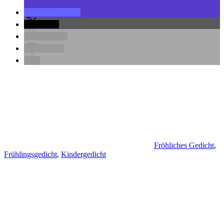
teilen
teilen
drucken
E-Mail
Fröhliches Gedicht
,
Frühlingsgedicht
,
Kindergedicht