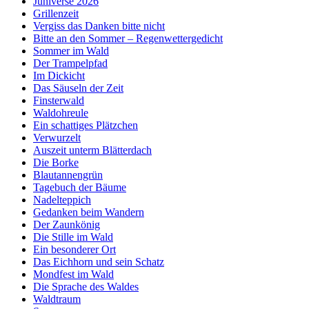
Juniverse 2026
Grillenzeit
Vergiss das Danken bitte nicht
Bitte an den Sommer – Regenwettergedicht
Sommer im Wald
Der Trampelpfad
Im Dickicht
Das Säuseln der Zeit
Finsterwald
Waldohreule
Ein schattiges Plätzchen
Verwurzelt
Auszeit unterm Blätterdach
Die Borke
Blautannengrün
Tagebuch der Bäume
Nadelteppich
Gedanken beim Wandern
Der Zaunkönig
Die Stille im Wald
Ein besonderer Ort
Das Eichhorn und sein Schatz
Mondfest im Wald
Die Sprache des Waldes
Waldtraum