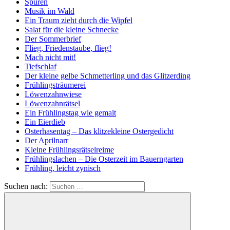
Spuren
Musik im Wald
Ein Traum zieht durch die Wipfel
Salat für die kleine Schnecke
Der Sommerbrief
Flieg, Friedenstaube, flieg!
Mach nicht mit!
Tiefschlaf
Der kleine gelbe Schmetterling und das Glitzerding
Frühlingsträumerei
Löwenzahnwiese
Löwenzahnrätsel
Ein Frühlingstag wie gemalt
Ein Eierdieb
Osterhasentag – Das klitzekleine Ostergedicht
Der Aprilnarr
Kleine Frühlingsrätselreime
Frühlingslachen – Die Osterzeit im Bauerngarten
Frühling, leicht zynisch
Suchen nach: