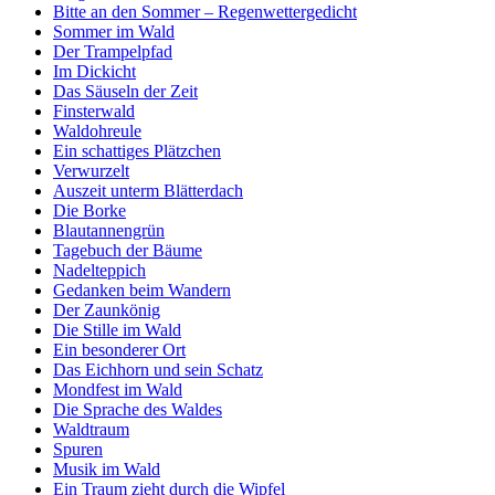
Bitte an den Sommer – Regenwettergedicht
Sommer im Wald
Der Trampelpfad
Im Dickicht
Das Säuseln der Zeit
Finsterwald
Waldohreule
Ein schattiges Plätzchen
Verwurzelt
Auszeit unterm Blätterdach
Die Borke
Blautannengrün
Tagebuch der Bäume
Nadelteppich
Gedanken beim Wandern
Der Zaunkönig
Die Stille im Wald
Ein besonderer Ort
Das Eichhorn und sein Schatz
Mondfest im Wald
Die Sprache des Waldes
Waldtraum
Spuren
Musik im Wald
Ein Traum zieht durch die Wipfel