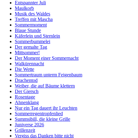
Entspannter Juli
Maulkorb
Musik des Waldes
Treffen mit Mascha
Sommermoment
Blaue Stunde
Käferlein und Sternlein
Sommerbummelei
Der gemalte Tag
Mittsommer!
Der Moment einer Sommernacht
Walkürennacht
Die Wette
Sommertraum unterm Feigenbaum
Drachentod
Weiber, die auf Bäume klettern
Der Giersch
Rosentage
Ahnenklang
Nur ein Tag dauert ihr Leuchten
Sommerregentropfenlied
Summsibill, die kleine Grille
Juniverse 2026
Grillenzeit
Vergiss das Danken bitte nicht