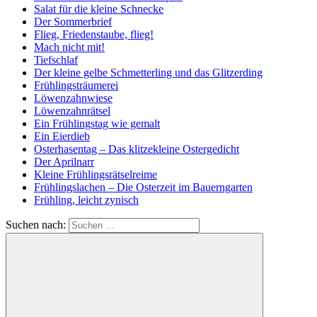
Salat für die kleine Schnecke
Der Sommerbrief
Flieg, Friedenstaube, flieg!
Mach nicht mit!
Tiefschlaf
Der kleine gelbe Schmetterling und das Glitzerding
Frühlingsträumerei
Löwenzahnwiese
Löwenzahnrätsel
Ein Frühlingstag wie gemalt
Ein Eierdieb
Osterhasentag – Das klitzekleine Ostergedicht
Der Aprilnarr
Kleine Frühlingsrätselreime
Frühlingslachen – Die Osterzeit im Bauerngarten
Frühling, leicht zynisch
Suchen nach: