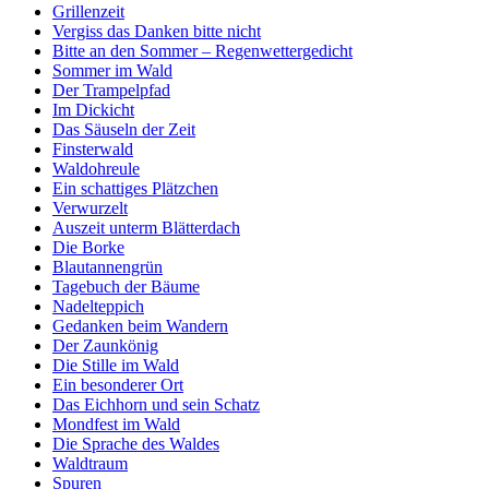
Grillenzeit
Vergiss das Danken bitte nicht
Bitte an den Sommer – Regenwettergedicht
Sommer im Wald
Der Trampelpfad
Im Dickicht
Das Säuseln der Zeit
Finsterwald
Waldohreule
Ein schattiges Plätzchen
Verwurzelt
Auszeit unterm Blätterdach
Die Borke
Blautannengrün
Tagebuch der Bäume
Nadelteppich
Gedanken beim Wandern
Der Zaunkönig
Die Stille im Wald
Ein besonderer Ort
Das Eichhorn und sein Schatz
Mondfest im Wald
Die Sprache des Waldes
Waldtraum
Spuren