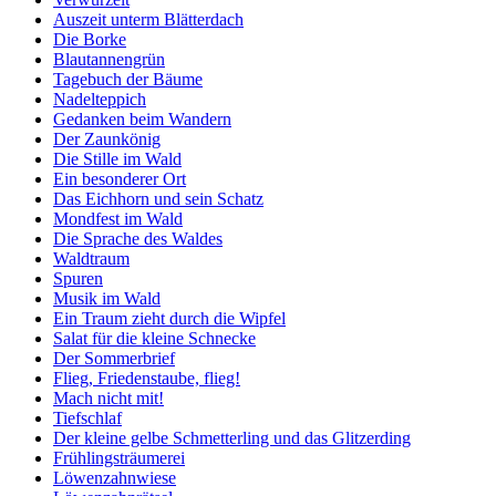
Auszeit unterm Blätterdach
Die Borke
Blautannengrün
Tagebuch der Bäume
Nadelteppich
Gedanken beim Wandern
Der Zaunkönig
Die Stille im Wald
Ein besonderer Ort
Das Eichhorn und sein Schatz
Mondfest im Wald
Die Sprache des Waldes
Waldtraum
Spuren
Musik im Wald
Ein Traum zieht durch die Wipfel
Salat für die kleine Schnecke
Der Sommerbrief
Flieg, Friedenstaube, flieg!
Mach nicht mit!
Tiefschlaf
Der kleine gelbe Schmetterling und das Glitzerding
Frühlingsträumerei
Löwenzahnwiese