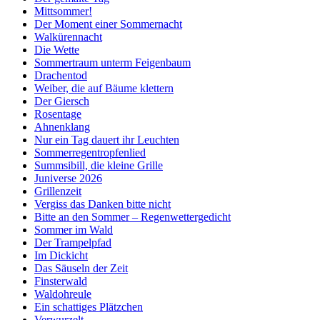
Mittsommer!
Der Moment einer Sommernacht
Walkürennacht
Die Wette
Sommertraum unterm Feigenbaum
Drachentod
Weiber, die auf Bäume klettern
Der Giersch
Rosentage
Ahnenklang
Nur ein Tag dauert ihr Leuchten
Sommerregentropfenlied
Summsibill, die kleine Grille
Juniverse 2026
Grillenzeit
Vergiss das Danken bitte nicht
Bitte an den Sommer – Regenwettergedicht
Sommer im Wald
Der Trampelpfad
Im Dickicht
Das Säuseln der Zeit
Finsterwald
Waldohreule
Ein schattiges Plätzchen
Verwurzelt