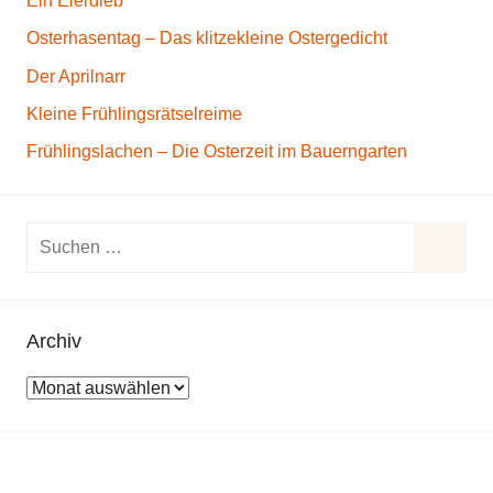
Ein Eierdieb
Osterhasentag – Das klitzekleine Ostergedicht
Der Aprilnarr
Kleine Frühlingsrätselreime
Frühlingslachen – Die Osterzeit im Bauerngarten
S
u
S
c
u
h
Archiv
c
e
h
A
n
e
r
n
n
c
a
h
c