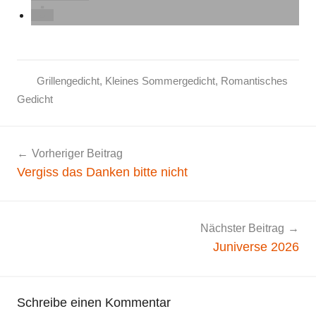
Grillengedicht
,
Kleines Sommergedicht
,
Romantisches
N
Gedicht
a
t
Beitragsnavigation
Vorheriger Beitrag
u
Vergiss das Danken bitte nicht
r
,
S
o
Nächster Beitrag
m
Juniverse 2026
m
e
r
Schreibe einen Kommentar