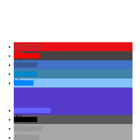
merken
Pocket
teilen
teilen
teilen
teilen
teilen
drucken
E-Mail