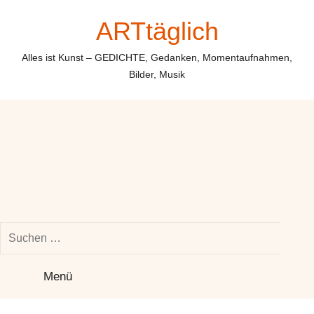
Zum
ARTtäglich
Inhalt
springen
Alles ist Kunst – GEDICHTE, Gedanken, Momentaufnahmen,
Bilder, Musik
Suchen
nach:
Su
Menü