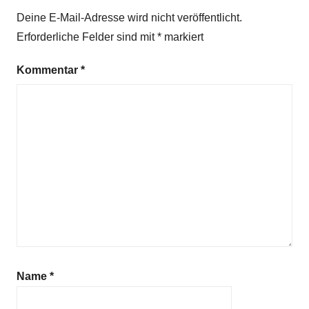
g
Deine E-Mail-Adresse wird nicht veröffentlicht.
e
Erforderliche Felder sind mit
*
markiert
d
i
Kommentar
*
c
h
t
Name
*