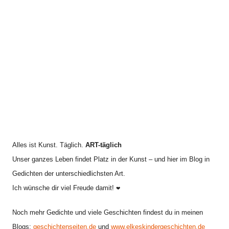
i
h
v
:
Alles ist Kunst. Täglich.
ART-täglich
Unser ganzes Leben findet Platz in der Kunst – und hier im Blog in
Gedichten der unterschiedlichsten Art.
Ich wünsche dir viel Freude damit!
❤
Noch mehr Gedichte und viele Geschichten findest du in meinen
Blogs:
geschichtenseiten.de
und
www.elkeskindergeschichten.de