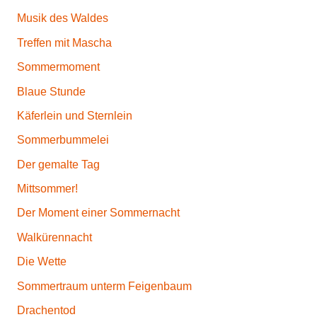
n
Musik des Waldes
,
Treffen mit Mascha
G
Sommermoment
e
d
Blaue Stunde
i
Käferlein und Sternlein
c
Sommerbummelei
h
t
Der gemalte Tag
Z
Mittsommer!
e
Der Moment einer Sommernacht
i
t
Walkürennacht
k
Die Wette
r
Sommertraum unterm Feigenbaum
i
t
Drachentod