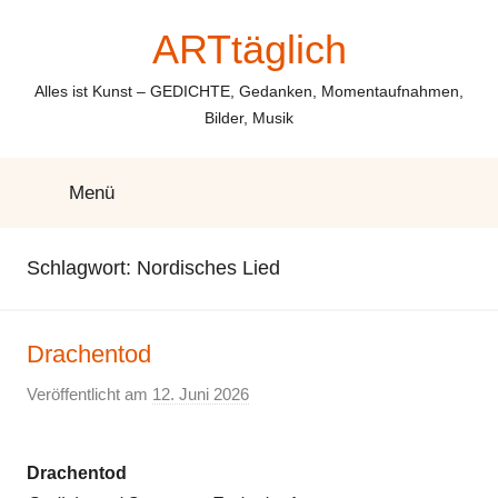
Zum
ARTtäglich
Inhalt
springen
Alles ist Kunst – GEDICHTE, Gedanken, Momentaufnahmen,
Bilder, Musik
Menü
Schlagwort:
Nordisches Lied
Drachentod
Veröffentlicht am
12. Juni 2026
v
o
n
Drachentod
E