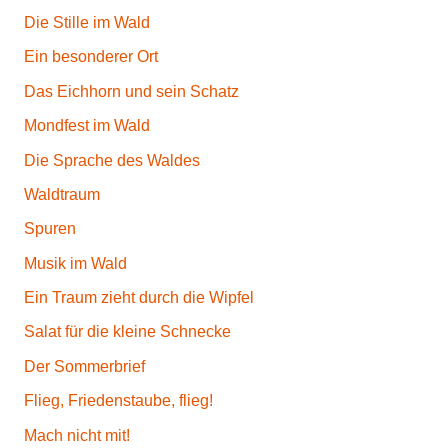
l
Die Stille im Wald
z
B
Ein besonderer Ort
u
Das Eichhorn und sein Schatz
r
Mondfest im Wald
c
h
Die Sprache des Waldes
Waldtraum
Spuren
Musik im Wald
Ein Traum zieht durch die Wipfel
Salat für die kleine Schnecke
Der Sommerbrief
Flieg, Friedenstaube, flieg!
Mach nicht mit!