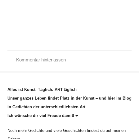
Kommentar hinterlassen
F
a
n
Alles ist Kunst. Täglich. ART-täglich
t
Unser ganzes Leben findet Platz in der Kunst – und hier im Blog
a
in Gedichten der unterschiedlichsten Art.
s
Ich wünsche dir viel Freude damit!
i
❤
e
Noch mehr Gedichte und viele Geschichten findest du auf meinen
,