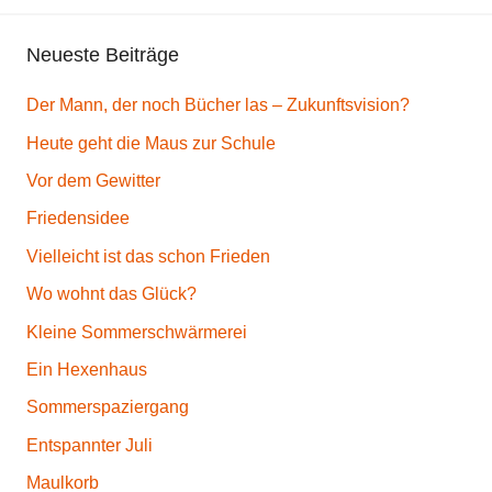
d
Neueste Beiträge
i
c
Der Mann, der noch Bücher las – Zukunftsvision?
h
t
Heute geht die Maus zur Schule
,
Vor dem Gewitter
G
Friedensidee
e
d
Vielleicht ist das schon Frieden
i
Wo wohnt das Glück?
c
Kleine Sommerschwärmerei
h
Ein Hexenhaus
t
L
Sommerspaziergang
e
Entspannter Juli
b
Maulkorb
e