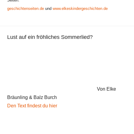
Seiten:
F
geschichtenseiten.de
und
www.elkeskindergeschichten.de
r
i
e
d
Lust auf ein fröhliches Sommerlied?
e
n
s
g
e
d
i
Von Elke
c
Bräunling & Balz Burch
h
Den Text findest du hier
t
,
G
e