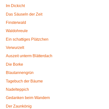
&
Im Dickicht
S
Das Säuseln der Zeit
o
n
Finsterwald
g
Waldohreule
s
Ein schattiges Plätzchen
,
M
Verwurzelt
u
Auszeit unterm Blätterdach
s
Die Borke
i
k
Blautannengrün
v
Tagebuch der Bäume
o
Nadelteppich
n
B
Gedanken beim Wandern
a
Der Zaunkönig