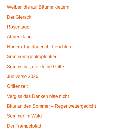
i
Weiber, die auf Bäume klettern
k
Der Giersch
,
G
Rosentage
e
Ahnenklang
f
Nur ein Tag dauert ihr Leuchten
ü
h
Sommerregentropfenlied
l
Summsibill, die kleine Grille
e
Juniverse 2026
,
L
Grillenzeit
i
Vergiss das Danken bitte nicht
e
Bitte an den Sommer – Regenwettergedicht
d
e
Sommer im Wald
r
Der Trampelpfad