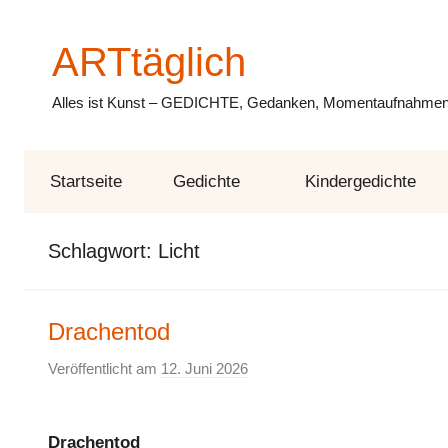
Zum
Inhalt
ARTtäglich
springen
Alles ist Kunst – GEDICHTE, Gedanken, Momentaufnahmen,
Startseite
Gedichte
Kindergedichte
Schlagwort:
Licht
Drachentod
Veröffentlicht am
12. Juni 2026
v
o
n
Drachentod
E