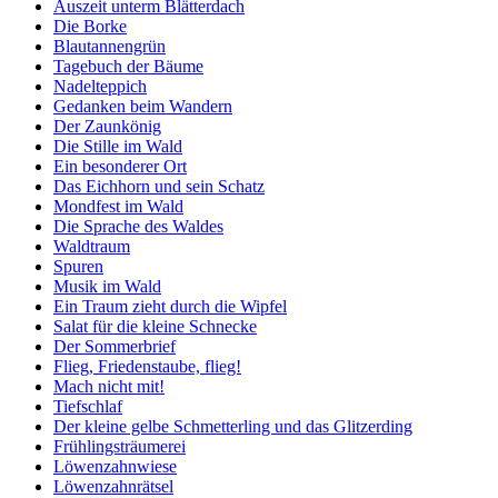
Auszeit unterm Blätterdach
Die Borke
Blautannengrün
Tagebuch der Bäume
Nadelteppich
Gedanken beim Wandern
Der Zaunkönig
Die Stille im Wald
Ein besonderer Ort
Das Eichhorn und sein Schatz
Mondfest im Wald
Die Sprache des Waldes
Waldtraum
Spuren
Musik im Wald
Ein Traum zieht durch die Wipfel
Salat für die kleine Schnecke
Der Sommerbrief
Flieg, Friedenstaube, flieg!
Mach nicht mit!
Tiefschlaf
Der kleine gelbe Schmetterling und das Glitzerding
Frühlingsträumerei
Löwenzahnwiese
Löwenzahnrätsel