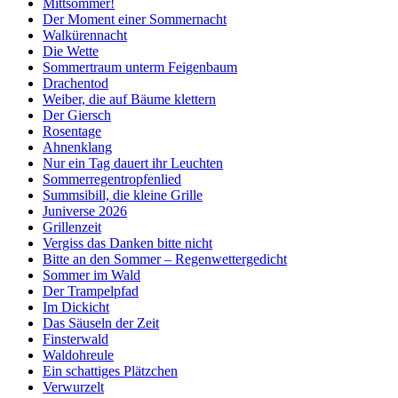
Mittsommer!
Der Moment einer Sommernacht
Walkürennacht
Die Wette
Sommertraum unterm Feigenbaum
Drachentod
Weiber, die auf Bäume klettern
Der Giersch
Rosentage
Ahnenklang
Nur ein Tag dauert ihr Leuchten
Sommerregentropfenlied
Summsibill, die kleine Grille
Juniverse 2026
Grillenzeit
Vergiss das Danken bitte nicht
Bitte an den Sommer – Regenwettergedicht
Sommer im Wald
Der Trampelpfad
Im Dickicht
Das Säuseln der Zeit
Finsterwald
Waldohreule
Ein schattiges Plätzchen
Verwurzelt