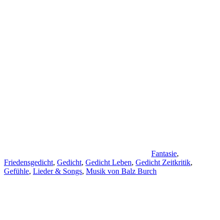
Fantasie
,
Friedensgedicht
,
Gedicht
,
Gedicht Leben
,
Gedicht Zeitkritik
,
Gefühle
,
Lieder & Songs
,
Musik von Balz Burch