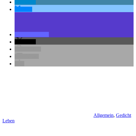
teilen
teilen
teilen
teilen
drucken
E-Mail
Allgemein
,
Gedicht
Leben