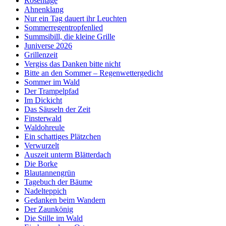
Rosentage
Ahnenklang
Nur ein Tag dauert ihr Leuchten
Sommerregentropfenlied
Summsibill, die kleine Grille
Juniverse 2026
Grillenzeit
Vergiss das Danken bitte nicht
Bitte an den Sommer – Regenwettergedicht
Sommer im Wald
Der Trampelpfad
Im Dickicht
Das Säuseln der Zeit
Finsterwald
Waldohreule
Ein schattiges Plätzchen
Verwurzelt
Auszeit unterm Blätterdach
Die Borke
Blautannengrün
Tagebuch der Bäume
Nadelteppich
Gedanken beim Wandern
Der Zaunkönig
Die Stille im Wald