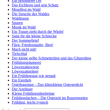
Ein besonderer Ort
Das Eichhorn und sein Schatz
Mondfest im Wald
Die Sprache des Waldes
Waldtraum
Spuren
Musik im Wald
Ein Traum zieht durch die Wipfel
Salat für die kleine Schnecke
Der Sommerbrief
Flieg, Friedenstaube, flieg!
Mach nicht mit!
Tiefschlaf
Der kleine gelbe Schmetterling und das Glitzerding
Frühlingsträumerei
Löwenzahnwiese
Löwenzahnrätsel
Ein Frühlingstag wie gemalt
Ein Eierdieb
Osterhasentag – Das klitzekleine Ostergedicht
Der Aprilnarr
Kleine Frühlingsrätselreime
Frühlingslachen – Die Osterzeit im Bauerngarten
Frühling, leicht zynisch