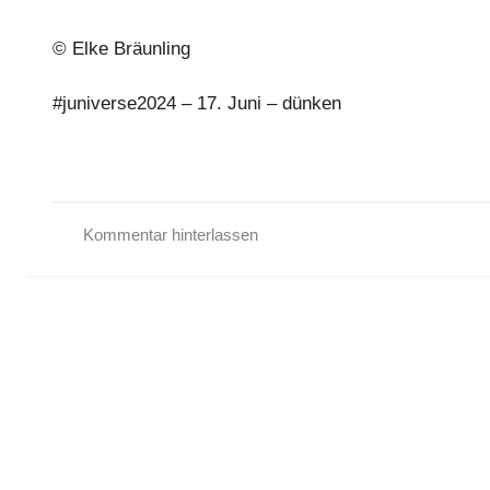
© Elke Bräunling
#juniverse2024 – 17. Juni – dünken
Kommentar hinterlassen
G
e
d
i
c
h
t
,