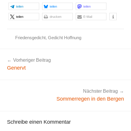
teilen
teilen
teilen
teilen
drucken
E-Mail
Friedensgedicht
,
Gedicht Hoffnung
F
r
Beitragsnavigation
Vorheriger Beitrag
i
Genervt
e
d
e
n
Nächster Beitrag
s
Sommerregen in den Bergen
g
e
d
Schreibe einen Kommentar
i