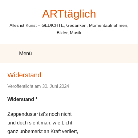
Zum
ARTtäglich
Inhalt
springen
Alles ist Kunst – GEDICHTE, Gedanken, Momentaufnahmen,
Bilder, Musik
Menü
Widerstand
Veröffentlicht am
30. Juni 2024
v
o
Widerstand *
n
E
Zappenduster ist’s noch nicht
l
und doch sieht man, wie Licht
k
ganz unbemerkt an Kraft verliert,
e