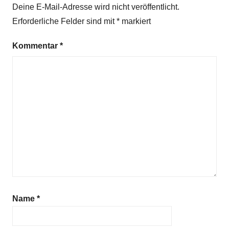
Deine E-Mail-Adresse wird nicht veröffentlicht.
c
Erforderliche Felder sind mit
*
markiert
h
t
Kommentar
*
,
G
e
d
i
c
h
t
Z
e
i
t
Name
*
k
r