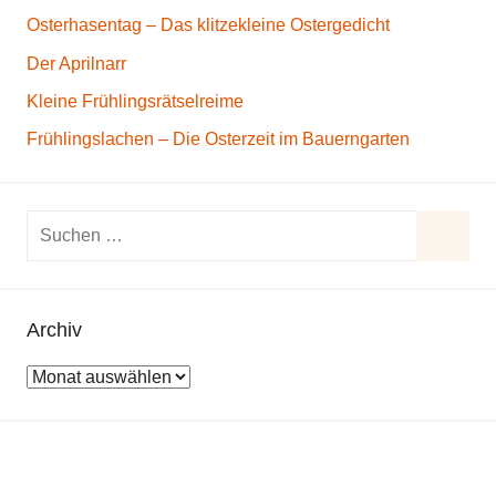
Osterhasentag – Das klitzekleine Ostergedicht
Der Aprilnarr
Kleine Frühlingsrätselreime
Frühlingslachen – Die Osterzeit im Bauerngarten
S
u
S
c
u
h
Archiv
c
e
h
A
n
e
r
n
n
c
a
h
c