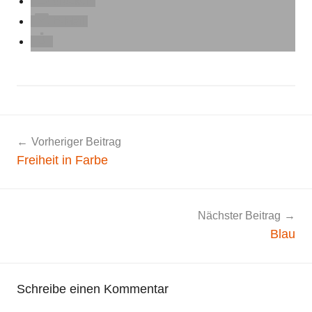
drucken
E-Mail
A
Beitragsnavigation
Vorheriger Beitrag
l
Freiheit in Farbe
l
g
e
m
Nächster Beitrag
e
Blau
i
n
Schreibe einen Kommentar