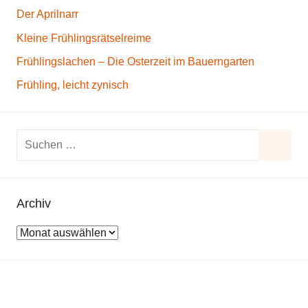
Der Aprilnarr
Kleine Frühlingsrätselreime
Frühlingslachen – Die Osterzeit im Bauerngarten
Frühling, leicht zynisch
S
u
S
c
u
h
Archiv
c
e
h
A
n
e
r
n
n
c
a
h
c