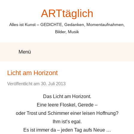
Zum
ARTtäglich
Inhalt
springen
Alles ist Kunst – GEDICHTE, Gedanken, Momentaufnahmen,
Bilder, Musik
Menü
Licht am Horizont
Veröffentlicht am
30. Juli 2013
v
o
Das Licht am Horizont.
n
Eine leere Floskel, Gerede –
E
oder Trost und Schimmer einer leisen Hoffnung?
l
Ihm ist’s egal.
k
Es ist immer da – jeden Tag aufs Neue …
e