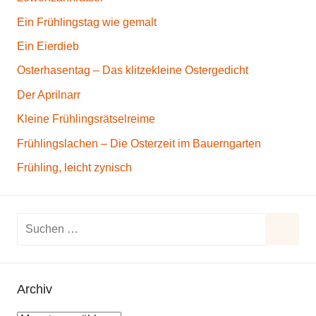
Ein Frühlingstag wie gemalt
Ein Eierdieb
Osterhasentag – Das klitzekleine Ostergedicht
Der Aprilnarr
Kleine Frühlingsrätselreime
Frühlingslachen – Die Osterzeit im Bauerngarten
Frühling, leicht zynisch
S
u
S
c
u
h
Archiv
c
e
h