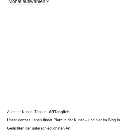
A
n
e
r
n
n
c
a
h
c
i
h
v
:
Alles ist Kunst. Täglich.
ART-täglich
Unser ganzes Leben findet Platz in der Kunst – und hier im Blog in
Gedichten der unterschiedlichsten Art.