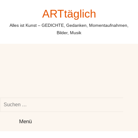
Zum
ARTtäglich
Inhalt
springen
Alles ist Kunst – GEDICHTE, Gedanken, Momentaufnahmen,
Bilder, Musik
Suchen
nach:
Su
Menü