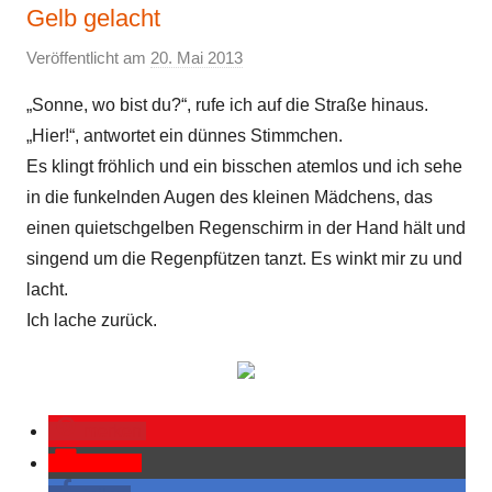
Gelb gelacht
Veröffentlicht am
20. Mai 2013
v
o
„Sonne, wo bist du?“, rufe ich auf die Straße hinaus.
n
„Hier!“, antwortet ein dünnes Stimmchen.
E
Es klingt fröhlich und ein bisschen atemlos und ich sehe
l
in die funkelnden Augen des kleinen Mädchens, das
k
einen quietschgelben Regenschirm in der Hand hält und
e
singend um die Regenpfützen tanzt. Es winkt mir zu und
lacht.
Ich lache zurück.
merken
Pocket