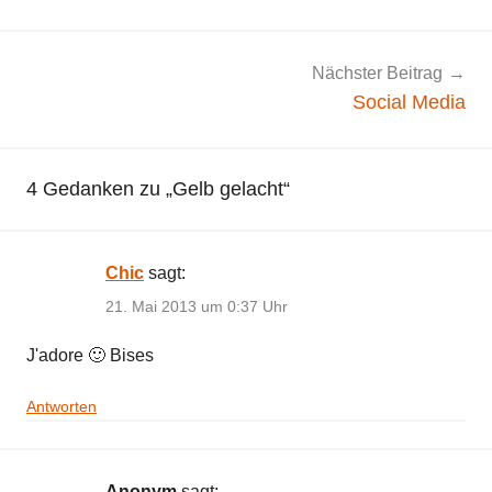
g
e
m
Nächster Beitrag
e
Social Media
i
n
4 Gedanken zu „
Gelb gelacht
“
Chic
sagt:
21. Mai 2013 um 0:37 Uhr
J'adore 🙂 Bises
Antworten
Anonym
sagt: