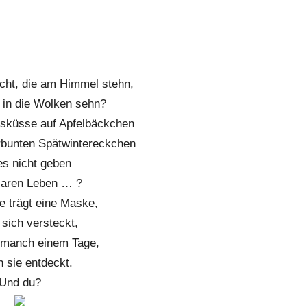
icht, die am Himmel stehn,
 in die Wolken sehn?
gsküsse auf Apfelbäckchen
bunten Spätwintereckchen
es nicht geben
klaren Leben … ?
e trägt eine Maske,
t sich versteckt,
 manch einem Tage,
h sie entdeckt.
Und du?