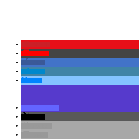
merken
Pocket
teilen
teilen
teilen
teilen
teilen
drucken
E-Mail