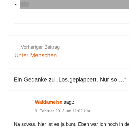
A
Beitragsnavigation
l
Vorheriger Beitrag
l
Unter Menschen
g
e
m
Ein Gedanke zu „
Los.geplappert. Nur so …
“
e
i
n
Waldameise
sagt:
9. Februar 2013 um 11:02 Uhr
Na sowas, hier ist es ja bunt. Eben war ich noch in 