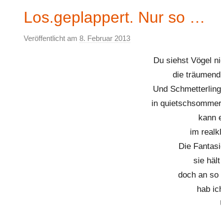
Los.geplappert. Nur so …
Veröffentlicht am
8. Februar 2013
v
o
Du siehst Vögel n
n
die träumend
E
Und Schmetterlin
l
k
in quietschsommer
e
kann 
im real
Die Fantasi
sie häl
doch an so
hab ic