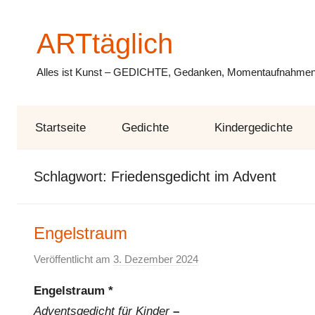
Zum
Inhalt
ARTtäglich
springen
Alles ist Kunst – GEDICHTE, Gedanken, Momentaufnahmen,
Startseite
Gedichte
Kindergedichte
Schlagwort:
Friedensgedicht im Advent
Engelstraum
Veröffentlicht am
3. Dezember 2024
v
o
Engelstraum *
n
Adventsgedicht für Kinder
–
E