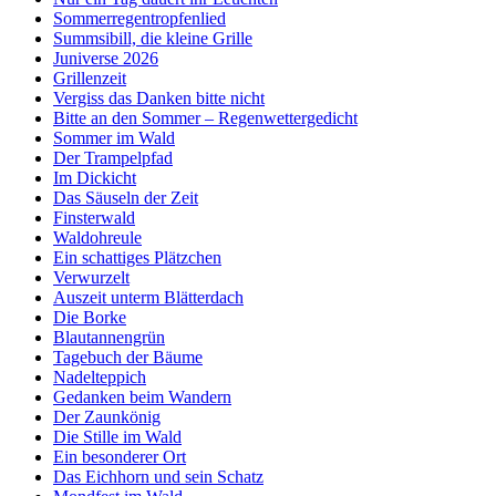
Sommerregentropfenlied
Summsibill, die kleine Grille
Juniverse 2026
Grillenzeit
Vergiss das Danken bitte nicht
Bitte an den Sommer – Regenwettergedicht
Sommer im Wald
Der Trampelpfad
Im Dickicht
Das Säuseln der Zeit
Finsterwald
Waldohreule
Ein schattiges Plätzchen
Verwurzelt
Auszeit unterm Blätterdach
Die Borke
Blautannengrün
Tagebuch der Bäume
Nadelteppich
Gedanken beim Wandern
Der Zaunkönig
Die Stille im Wald
Ein besonderer Ort
Das Eichhorn und sein Schatz