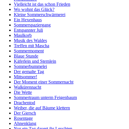
Vielleicht ist das schon Frieden
Wo wohnt das Glück?
Kleine Sommerschwärmerei
Ein Hexenhaus
Sommerspaziergang
Entspannter Juli
Maulkorb
Musik des Waldes
Treffen mit Mascha
Sommermoment
Blaue Stunde
Käferlein und Sternlein
Sommerbummelei
Der gemalte Tag
Mittsommer!
Der Moment einer Sommernacht
Walkürennacht
Die Wette
Sommertraum unterm Feigenbaum
Drachentod
Weiber, die auf Bäume klettern
Der Giersch
Rosentage
Ahnenklang
Nur ein Tag dauert ihr Leuchten