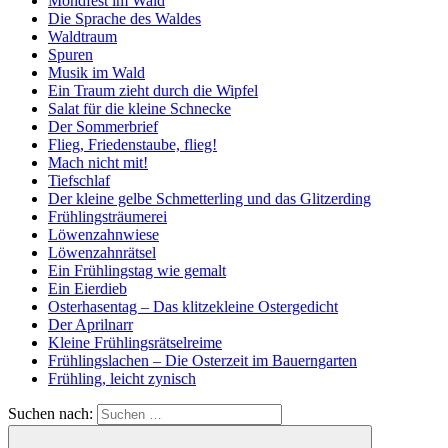
Mondfest im Wald
Die Sprache des Waldes
Waldtraum
Spuren
Musik im Wald
Ein Traum zieht durch die Wipfel
Salat für die kleine Schnecke
Der Sommerbrief
Flieg, Friedenstaube, flieg!
Mach nicht mit!
Tiefschlaf
Der kleine gelbe Schmetterling und das Glitzerding
Frühlingsträumerei
Löwenzahnwiese
Löwenzahnrätsel
Ein Frühlingstag wie gemalt
Ein Eierdieb
Osterhasentag – Das klitzekleine Ostergedicht
Der Aprilnarr
Kleine Frühlingsrätselreime
Frühlingslachen – Die Osterzeit im Bauerngarten
Frühling, leicht zynisch
Suchen nach: