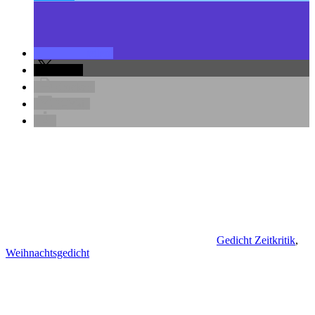
teilen
teilen
drucken
E-Mail
Gedicht Zeitkritik
,
Weihnachtsgedicht