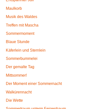
r
Maulkorb
&
S
Musik des Waldes
o
Treffen mit Mascha
n
Sommermoment
g
s
Blaue Stunde
,
Käferlein und Sternlein
M
Sommerbummelei
u
s
Der gemalte Tag
i
Mittsommer!
k
Der Moment einer Sommernacht
v
o
Walkürennacht
n
Die Wette
B
Sommertraum unterm Feigenbaum