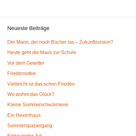
e
d
i
Neueste Beiträge
c
h
Der Mann, der noch Bücher las – Zukunftsvision?
t
L
Heute geht die Maus zur Schule
e
Vor dem Gewitter
b
Friedensidee
e
n
Vielleicht ist das schon Frieden
,
Wo wohnt das Glück?
L
Kleine Sommerschwärmerei
i
Ein Hexenhaus
e
d
Sommerspaziergang
e
Entspannter Juli