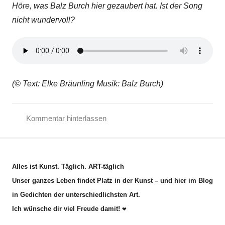
Höre, was Balz Burch hier gezaubert hat. Ist der Song
nicht wundervoll?
(© Text: Elke Bräunling Musik: Balz Burch)
Kommentar hinterlassen
F
r
i
Alles ist Kunst. Täglich. ART-täglich
e
Unser ganzes Leben findet Platz in der Kunst – und hier im Blog
d
in Gedichten der unterschiedlichsten Art.
e
Ich wünsche dir viel Freude damit!
n
❤
,