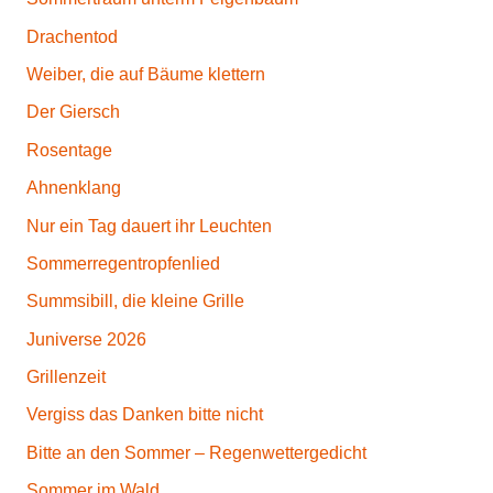
a
l
Drachentod
z
Weiber, die auf Bäume klettern
B
Der Giersch
u
r
Rosentage
c
Ahnenklang
h
Nur ein Tag dauert ihr Leuchten
Sommerregentropfenlied
Summsibill, die kleine Grille
Juniverse 2026
Grillenzeit
Vergiss das Danken bitte nicht
Bitte an den Sommer – Regenwettergedicht
Sommer im Wald