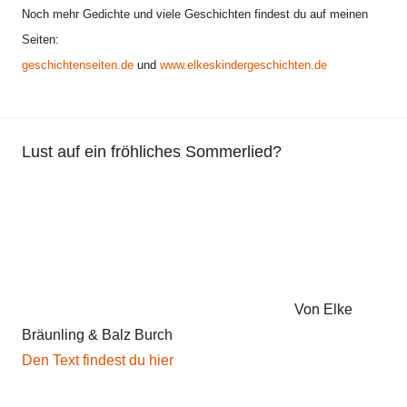
Noch mehr Gedichte und viele Geschichten findest du auf meinen
F
Seiten:
r
geschichtenseiten.de
und
www.elkeskindergeschichten.de
i
e
d
e
Lust auf ein fröhliches Sommerlied?
n
s
g
e
d
i
c
Von Elke
h
Bräunling & Balz Burch
t
Den Text findest du hier
,
G