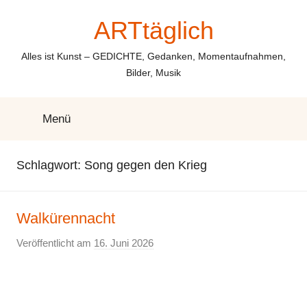
Zum
ARTtäglich
Inhalt
springen
Alles ist Kunst – GEDICHTE, Gedanken, Momentaufnahmen,
Bilder, Musik
Menü
Schlagwort:
Song gegen den Krieg
Walkürennacht
Veröffentlicht am
16. Juni 2026
v
o
n
E