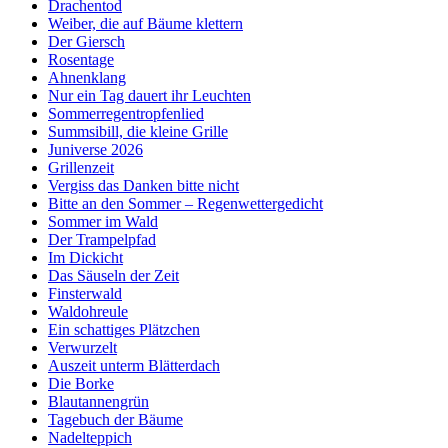
Drachentod
Weiber, die auf Bäume klettern
Der Giersch
Rosentage
Ahnenklang
Nur ein Tag dauert ihr Leuchten
Sommerregentropfenlied
Summsibill, die kleine Grille
Juniverse 2026
Grillenzeit
Vergiss das Danken bitte nicht
Bitte an den Sommer – Regenwettergedicht
Sommer im Wald
Der Trampelpfad
Im Dickicht
Das Säuseln der Zeit
Finsterwald
Waldohreule
Ein schattiges Plätzchen
Verwurzelt
Auszeit unterm Blätterdach
Die Borke
Blautannengrün
Tagebuch der Bäume
Nadelteppich