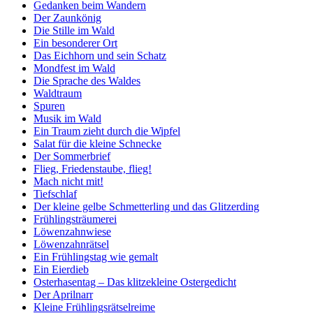
Gedanken beim Wandern
Der Zaunkönig
Die Stille im Wald
Ein besonderer Ort
Das Eichhorn und sein Schatz
Mondfest im Wald
Die Sprache des Waldes
Waldtraum
Spuren
Musik im Wald
Ein Traum zieht durch die Wipfel
Salat für die kleine Schnecke
Der Sommerbrief
Flieg, Friedenstaube, flieg!
Mach nicht mit!
Tiefschlaf
Der kleine gelbe Schmetterling und das Glitzerding
Frühlingsträumerei
Löwenzahnwiese
Löwenzahnrätsel
Ein Frühlingstag wie gemalt
Ein Eierdieb
Osterhasentag – Das klitzekleine Ostergedicht
Der Aprilnarr
Kleine Frühlingsrätselreime