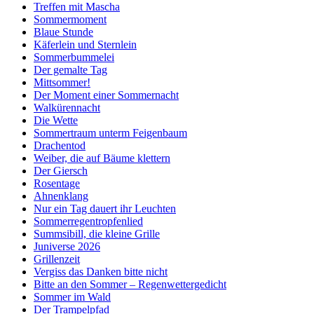
Treffen mit Mascha
Sommermoment
Blaue Stunde
Käferlein und Sternlein
Sommerbummelei
Der gemalte Tag
Mittsommer!
Der Moment einer Sommernacht
Walkürennacht
Die Wette
Sommertraum unterm Feigenbaum
Drachentod
Weiber, die auf Bäume klettern
Der Giersch
Rosentage
Ahnenklang
Nur ein Tag dauert ihr Leuchten
Sommerregentropfenlied
Summsibill, die kleine Grille
Juniverse 2026
Grillenzeit
Vergiss das Danken bitte nicht
Bitte an den Sommer – Regenwettergedicht
Sommer im Wald
Der Trampelpfad