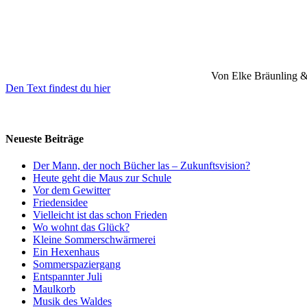
Von Elke Bräunling 
Den Text findest du hier
Neueste Beiträge
Der Mann, der noch Bücher las – Zukunftsvision?
Heute geht die Maus zur Schule
Vor dem Gewitter
Friedensidee
Vielleicht ist das schon Frieden
Wo wohnt das Glück?
Kleine Sommerschwärmerei
Ein Hexenhaus
Sommerspaziergang
Entspannter Juli
Maulkorb
Musik des Waldes