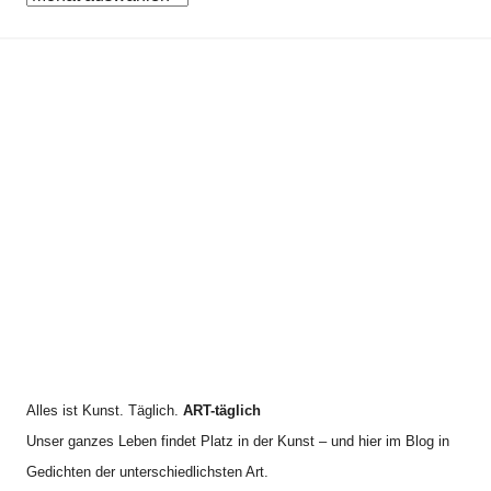
e
r
n
n
c
a
h
c
i
h
v
:
Alles ist Kunst. Täglich.
ART-täglich
Unser ganzes Leben findet Platz in der Kunst – und hier im Blog in
Gedichten der unterschiedlichsten Art.