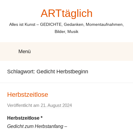
Zum
ARTtäglich
Inhalt
springen
Alles ist Kunst – GEDICHTE, Gedanken, Momentaufnahmen,
Bilder, Musik
Menü
Schlagwort:
Gedicht Herbstbeginn
Herbstzeitlose
Veröffentlicht am
21. August 2024
v
o
Herbstzeitlose *
n
Gedicht zum Herbstanfang –
E