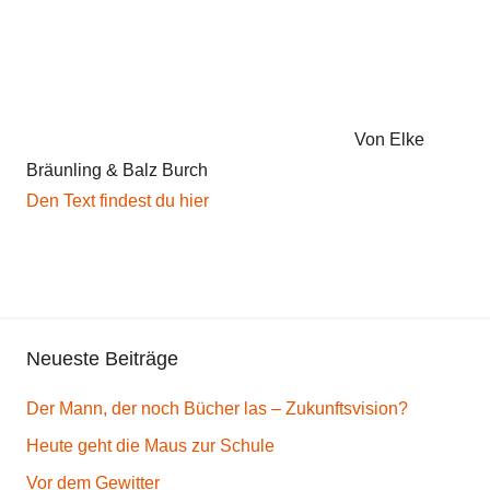
e
b
e
n
,
Von Elke
H
Bräunling & Balz Burch
e
Den Text findest du hier
r
b
s
t
g
Neueste Beiträge
e
d
Der Mann, der noch Bücher las – Zukunftsvision?
i
c
Heute geht die Maus zur Schule
h
Vor dem Gewitter