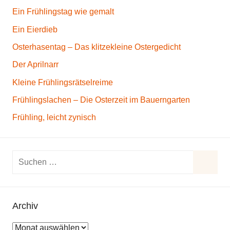
Ein Frühlingstag wie gemalt
Ein Eierdieb
Osterhasentag – Das klitzekleine Ostergedicht
Der Aprilnarr
Kleine Frühlingsrätselreime
Frühlingslachen – Die Osterzeit im Bauerngarten
Frühling, leicht zynisch
S
u
S
c
u
h
Archiv
c
e
h
A
n