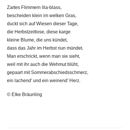
l
Zartes Flimmern lila-blass,
k
bescheiden klein im welken Gras,
e
duckt sich auf Wiesen dieser Tage,
die Herbstzeitlose, diese karge
kleine Blume, die uns kündet,
dass das Jahr im Herbst nun mündet.
Man erschrickt, wenn man sie sieht,
weil mit ihr auch die Wehmut blüht,
gepaart mit Sommerabschiedsschmerz,
ein lachend’ und ein weinend’ Herz.
© Elke Bräunling