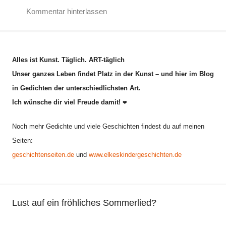
Kommentar hinterlassen
G
e
d
Alles ist Kunst. Täglich. ART-täglich
i
Unser ganzes Leben findet Platz in der Kunst – und hier im Blog
c
in Gedichten der unterschiedlichsten Art.
h
Ich wünsche dir viel Freude damit!
t
❤
,
Noch mehr Gedichte und viele Geschichten findest du auf meinen
G
Seiten:
e
geschichtenseiten.de
und
www.elkeskindergeschichten.de
d
i
c
h
Lust auf ein fröhliches Sommerlied?
t
L