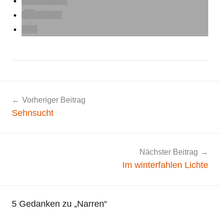
drucken
E-Mail
A
Beitragsnavigation
Vorheriger Beitrag
l
Sehnsucht
l
g
e
m
Nächster Beitrag
e
Im winterfahlen Lichte
i
n
5 Gedanken zu „
Narren
“