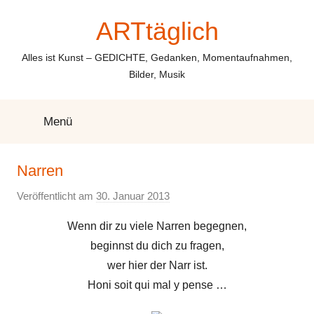
Zum
ARTtäglich
Inhalt
springen
Alles ist Kunst – GEDICHTE, Gedanken, Momentaufnahmen,
Bilder, Musik
Menü
Narren
Veröffentlicht am
30. Januar 2013
v
o
Wenn dir zu viele Narren begegnen,
n
beginnst du dich zu fragen,
E
wer hier der Narr ist.
l
Honi soit qui mal y pense …
k
e