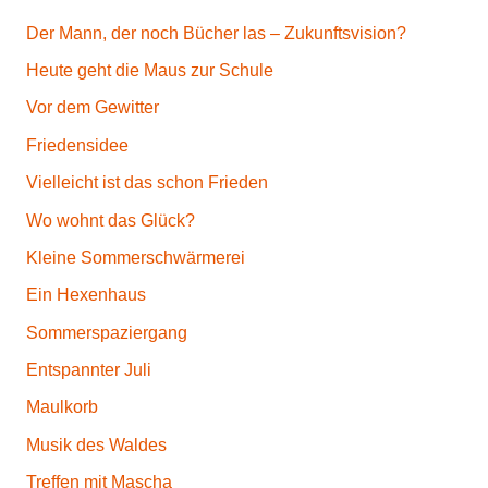
W
Der Mann, der noch Bücher las – Zukunftsvision?
e
i
Heute geht die Maus zur Schule
h
Vor dem Gewitter
n
Friedensidee
a
c
Vielleicht ist das schon Frieden
h
Wo wohnt das Glück?
t
Kleine Sommerschwärmerei
s
Ein Hexenhaus
g
e
Sommerspaziergang
d
Entspannter Juli
i
Maulkorb
c
h
Musik des Waldes
t
Treffen mit Mascha