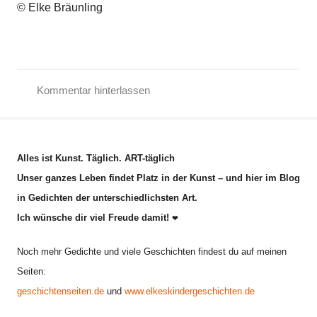
© Elke Bräunling
Kommentar hinterlassen
A
d
v
Alles ist Kunst. Täglich. ART-täglich
e
Unser ganzes Leben findet Platz in der Kunst – und hier im Blog
n
in Gedichten der unterschiedlichsten Art.
t
Ich wünsche dir viel Freude damit!
s
❤
g
Noch mehr Gedichte und viele Geschichten findest du auf meinen
e
Seiten:
d
geschichtenseiten.de
und
www.elkeskindergeschichten.de
i
c