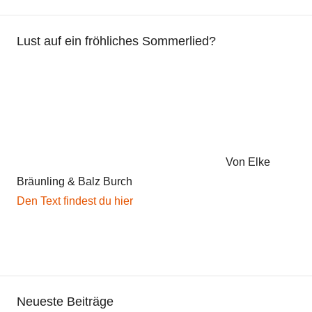
h
t
Lust auf ein fröhliches Sommerlied?
,
K
i
n
d
e
r
Von Elke
g
Bräunling & Balz Burch
e
Den Text findest du hier
d
i
c
h
t
Neueste Beiträge
,