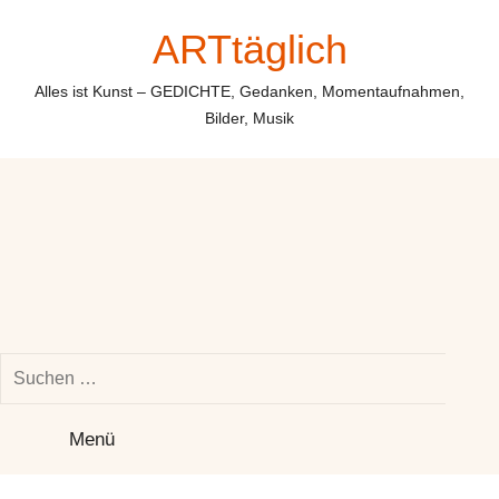
Zum
ARTtäglich
Inhalt
springen
Alles ist Kunst – GEDICHTE, Gedanken, Momentaufnahmen,
Bilder, Musik
Suchen
nach:
Su
Menü