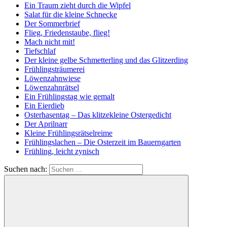
Ein Traum zieht durch die Wipfel
Salat für die kleine Schnecke
Der Sommerbrief
Flieg, Friedenstaube, flieg!
Mach nicht mit!
Tiefschlaf
Der kleine gelbe Schmetterling und das Glitzerding
Frühlingsträumerei
Löwenzahnwiese
Löwenzahnrätsel
Ein Frühlingstag wie gemalt
Ein Eierdieb
Osterhasentag – Das klitzekleine Ostergedicht
Der Aprilnarr
Kleine Frühlingsrätselreime
Frühlingslachen – Die Osterzeit im Bauerngarten
Frühling, leicht zynisch
Suchen nach: