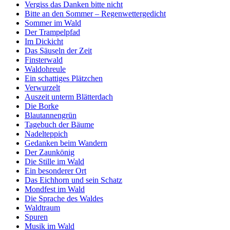
Vergiss das Danken bitte nicht
Bitte an den Sommer – Regenwettergedicht
Sommer im Wald
Der Trampelpfad
Im Dickicht
Das Säuseln der Zeit
Finsterwald
Waldohreule
Ein schattiges Plätzchen
Verwurzelt
Auszeit unterm Blätterdach
Die Borke
Blautannengrün
Tagebuch der Bäume
Nadelteppich
Gedanken beim Wandern
Der Zaunkönig
Die Stille im Wald
Ein besonderer Ort
Das Eichhorn und sein Schatz
Mondfest im Wald
Die Sprache des Waldes
Waldtraum
Spuren
Musik im Wald