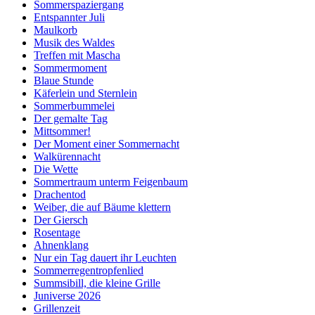
Sommerspaziergang
Entspannter Juli
Maulkorb
Musik des Waldes
Treffen mit Mascha
Sommermoment
Blaue Stunde
Käferlein und Sternlein
Sommerbummelei
Der gemalte Tag
Mittsommer!
Der Moment einer Sommernacht
Walkürennacht
Die Wette
Sommertraum unterm Feigenbaum
Drachentod
Weiber, die auf Bäume klettern
Der Giersch
Rosentage
Ahnenklang
Nur ein Tag dauert ihr Leuchten
Sommerregentropfenlied
Summsibill, die kleine Grille
Juniverse 2026
Grillenzeit