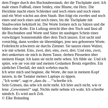
dem Finger durch den Buchstabenstaub, der die Tischplatte ziert. Ich
male einen Fußball, einen Smiley, eine Blume, ein Herz. Die
Herzlinie macht einen Schlenker und noch einen und noch einen
und ein Wort wächst aus dem Staub. Ihm folgt ein zweites und noch
eines und noch eines und noch eines, bis die Tischplatte mit
Staubworten bekritzelt ist. Die Worte formen sich zu Sätzen und die
bilden eine Kette. Ein Luftzug streicht über den Tisch und lässt all
die Buchstaben und Worte und Sätze im staubigen Schein eines
vorwitzigen Sonnenstrahls über dem Tisch tanzen. Erst sacht und
vorsichtig, dann werden sie übermütiger, jene neu geborenen Worte.
Federleicht schwirren sie durchs Zimmer. Sie tanzen einen Walzer,
wie mir scheint. Eins, zwei, drei, eins, zwei, drei. Und eins, zwei,
drei umkreisen sie mich in ihrem Tanze, drehen Pirouetten über
meinem Haupt. Ich kann sie nicht mehr sehen. Ich fühle sie. Und ich
spüre, wie sie von mir und meinen Gedanken Besitz ergreifen. Ein
zärtlicher Überfall, der mich wehrlos macht.
Ich setze mich und beginne, die Worte, die nun in meinem Kopf
tanzen, in die Tastatur meines Laptops zu tippen.
‚“Ich wette“, sagt er „dass du …“’schreibe ich.
Sein Grinsen, das sehe ich nicht mehr. Ich höre auch nicht, wie er
leise „Gewonnen!“ sagt. Nichts mehr nehme ich wahr. Ich schreibe
nämlich. Es wird auch Zeit.
© Elke Bräunling