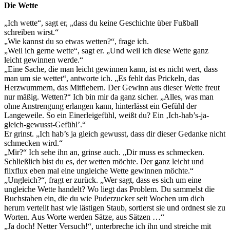
Die Wette
„Ich wette“, sagt er, „dass du keine Geschichte über Fußball
schreiben wirst.“
„Wie kannst du so etwas wetten?“, frage ich.
„Weil ich gerne wette“, sagt er. „Und weil ich diese Wette ganz
leicht gewinnen werde.“
„Eine Sache, die man leicht gewinnen kann, ist es nicht wert, dass
man um sie wettet“, antworte ich. „Es fehlt das Prickeln, das
Herzwummern, das Mitfiebern. Der Gewinn aus dieser Wette freut
nur mäßig. Wetten?“ Ich bin mir da ganz sicher. „Alles, was man
ohne Anstrengung erlangen kann, hinterlässt ein Gefühl der
Langeweile. So ein Einerleigefühl, weißt du? Ein ‚Ich-hab’s-ja-
gleich-gewusst-Gefühl’.“
Er grinst. „Ich hab’s ja gleich gewusst, dass dir dieser Gedanke nicht
schmecken wird.“
„Mir?“ Ich sehe ihn an, grinse auch. „Dir muss es schmecken.
Schließlich bist du es, der wetten möchte. Der ganz leicht und
flixflux eben mal eine ungleiche Wette gewinnen möchte.“
„Ungleich?“, fragt er zurück. „Wer sagt, dass es sich um eine
ungleiche Wette handelt? Wo liegt das Problem. Du sammelst die
Buchstaben ein, die du wie Puderzucker seit Wochen um dich
herum verteilt hast wie lästigen Staub, sortierst sie und ordnest sie zu
Worten. Aus Worte werden Sätze, aus Sätzen …“
„Ja doch! Netter Versuch!“, unterbreche ich ihn und streiche mit