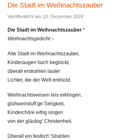
Die Stadt im Weihnachtszauber
Veröffentlicht am
10. Dezember 2024
v
o
Die Stadt im Weihnachtszauber
*
n
Weihnachtsgedicht
–
E
l
Alte Stadt im Weihnachtszauber,
k
Kinderaugen hoch beglückt,
e
überall erstrahlen lauter
Lichter, die der Welt entrückt.
Weihnachtsweisen leis erklingen,
glühweinduft’ge Seligkeit,
Kinderchöre eifrig singen
von der gläubig’ Christenheit.
Überall ein festlich’ Strahlen