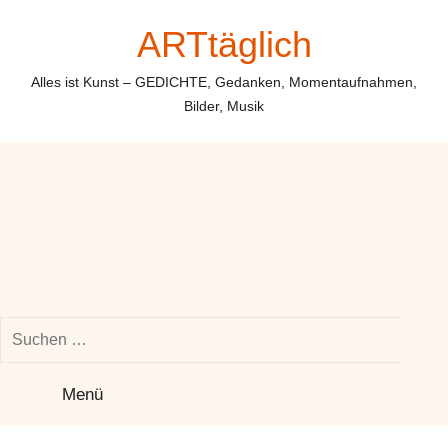
Zum
ARTtäglich
Inhalt
springen
Alles ist Kunst – GEDICHTE, Gedanken, Momentaufnahmen,
Bilder, Musik
Suchen
nach:
Su
Menü