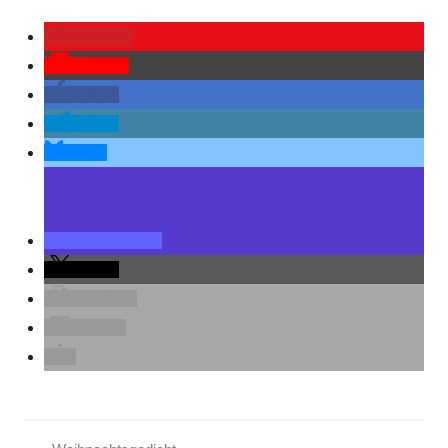
merken
Pocket
teilen
teilen
teilen
teilen
teilen
drucken
E-Mail