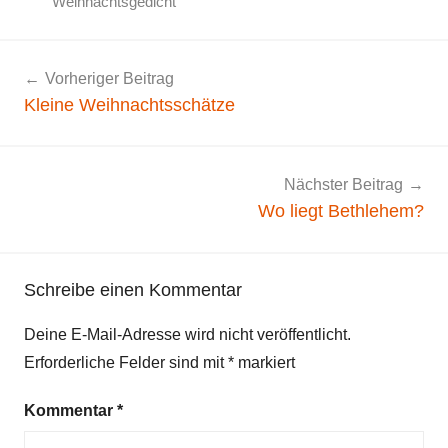
Weihnachtsgedicht
A
d
Beitragsnavigation
Vorheriger Beitrag
v
Kleine Weihnachtsschätze
e
n
t
s
Nächster Beitrag
g
Wo liegt Bethlehem?
e
d
i
Schreibe einen Kommentar
c
Deine E-Mail-Adresse wird nicht veröffentlicht.
h
Erforderliche Felder sind mit
*
markiert
t
,
Kommentar
*
W
e