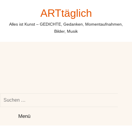
Zum
ARTtäglich
Inhalt
springen
Alles ist Kunst – GEDICHTE, Gedanken, Momentaufnahmen,
Bilder, Musik
Suchen
nach:
Su
Menü