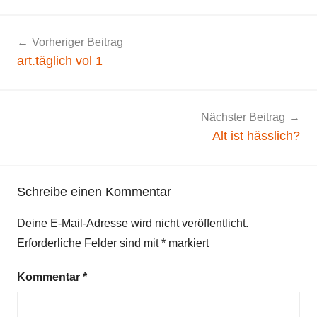
A
Beitragsnavigation
Vorheriger Beitrag
l
art.täglich vol 1
l
g
e
m
Nächster Beitrag
e
Alt ist hässlich?
i
n
Schreibe einen Kommentar
Deine E-Mail-Adresse wird nicht veröffentlicht.
Erforderliche Felder sind mit
*
markiert
Kommentar
*