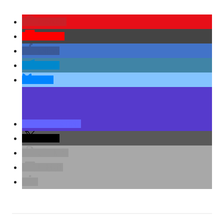
merken
Pocket
teilen
teilen
teilen
teilen
teilen
drucken
E-Mail