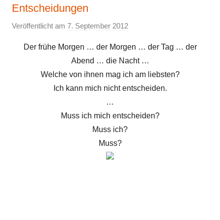
Entscheidungen
Veröffentlicht am
7. September 2012
v
o
Der frühe Morgen … der Morgen … der Tag … der
n
Abend … die Nacht …
E
Welche von ihnen mag ich am liebsten?
l
Ich kann mich nicht entscheiden.
k
…
e
Muss ich mich entscheiden?
Muss ich?
Muss?