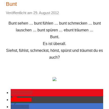
Bunt
Veröffentlicht am
29. August 2012
v
o
Bunt sehen … bunt fühlen … bunt schmecken … bunt
n
lauschen … bunt spüren … ebunt träumen …
E
Bunt.
l
Es ist überall.
k
Siehst, fühlst, schmeckst, hörst, spürst und träumst du es
e
auch?
merken
Pocket
teilen