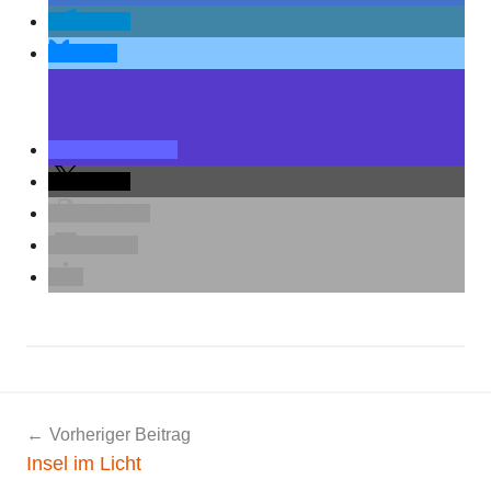
teilen
teilen
teilen
teilen
drucken
E-Mail
A
Beitragsnavigation
Vorheriger Beitrag
l
Insel im Licht
l