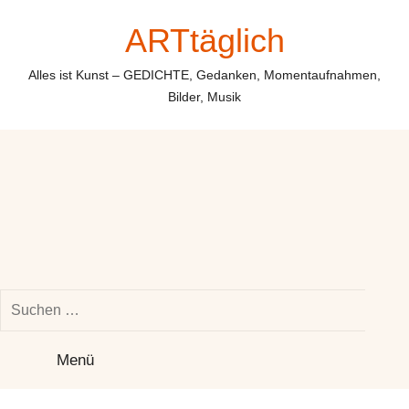
Zum
ARTtäglich
Inhalt
springen
Alles ist Kunst – GEDICHTE, Gedanken, Momentaufnahmen,
Bilder, Musik
Suchen
nach:
Su
Menü