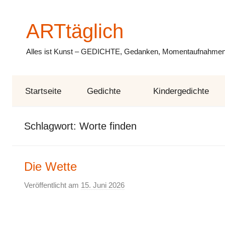
Zum
Inhalt
ARTtäglich
springen
Alles ist Kunst – GEDICHTE, Gedanken, Momentaufnahmen,
Startseite
Gedichte
Kindergedichte
Schlagwort:
Worte finden
Die Wette
Veröffentlicht am
15. Juni 2026
v
o
n
E