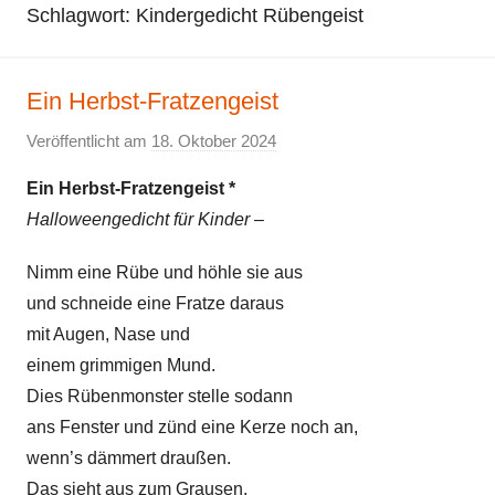
Schlagwort:
Kindergedicht Rübengeist
Ein Herbst-Fratzengeist
Veröffentlicht am
18. Oktober 2024
v
o
Ein Herbst-Fratzengeist *
n
Halloweengedicht für Kinder –
E
l
Nimm eine Rübe und höhle sie aus
k
und schneide eine Fratze daraus
e
mit Augen, Nase und
einem grimmigen Mund.
Dies Rübenmonster stelle sodann
ans Fenster und zünd eine Kerze noch an,
wenn’s dämmert draußen.
Das sieht aus zum Grausen.