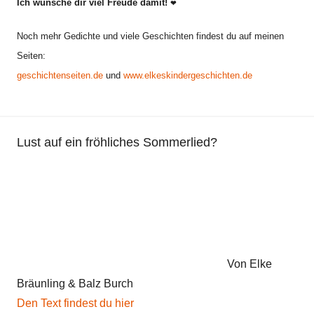
Ich wünsche dir viel Freude damit!
g
❤
e
Noch mehr Gedichte und viele Geschichten findest du auf meinen
d
Seiten:
i
geschichtenseiten.de
und
www.elkeskindergeschichten.de
c
h
t
,
Lust auf ein fröhliches Sommerlied?
K
i
n
d
e
r
g
Von Elke
e
Bräunling & Balz Burch
d
Den Text findest du hier
i