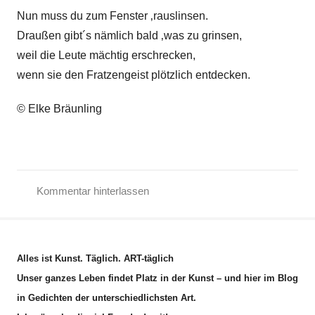
Nun muss du zum Fenster ‚rauslinsen.
Draußen gibt´s nämlich bald ‚was zu grinsen,
weil die Leute mächtig erschrecken,
wenn sie den Fratzengeist plötzlich entdecken.
© Elke Bräunling
Kommentar hinterlassen
H
e
r
Alles ist Kunst. Täglich. ART-täglich
b
Unser ganzes Leben findet Platz in der Kunst – und hier im Blog
s
in Gedichten der unterschiedlichsten Art.
t