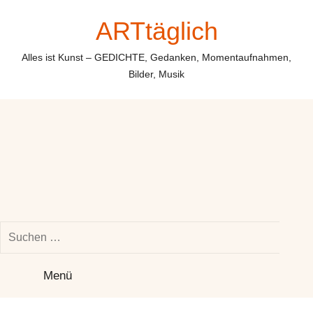
Zum
ARTtäglich
Inhalt
springen
Alles ist Kunst – GEDICHTE, Gedanken, Momentaufnahmen,
Bilder, Musik
Suchen
nach:
Su
Menü