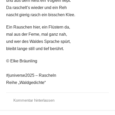
und aus dem Nest ein Vöglein fiept.
Da raschelt’s wieder und ein Reh
nascht gierig rasch ein bisschen Klee.
Ein Rauschen hier, ein Flüstern da,
mal aus der Ferne, mal ganz nah,
und wer des Waldes Sprache spürt,
bleibt lange still und tief berührt.
© Elke Bräunling
#juniverse2025 – Rascheln
Reihe „Waldgedichte“
Kommentar hinterlassen
G
e