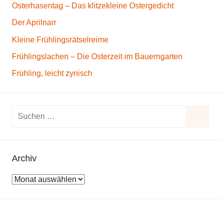
Osterhasentag – Das klitzekleine Ostergedicht
Der Aprilnarr
Kleine Frühlingsrätselreime
Frühlingslachen – Die Osterzeit im Bauerngarten
Frühling, leicht zynisch
S
u
S
c
u
h
Archiv
c
e
h
A
n
e
r
n
n
c
a
h