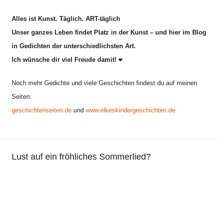
d
Alles ist Kunst. Täglich. ART-täglich
i
Unser ganzes Leben findet Platz in der Kunst – und hier im Blog
c
in Gedichten der unterschiedlichsten Art.
h
Ich wünsche dir viel Freude damit!
t
❤
L
Noch mehr Gedichte und viele Geschichten findest du auf meinen
e
Seiten:
b
geschichtenseiten.de
und
www.elkeskindergeschichten.de
e
n
,
K
Lust auf ein fröhliches Sommerlied?
i
n
d
e
r