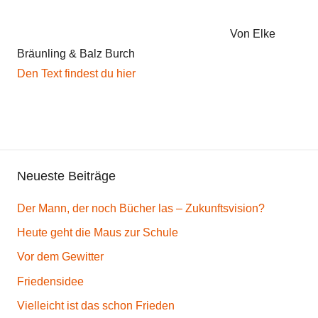
g
e
Von Elke
d
Bräunling & Balz Burch
i
Den Text findest du hier
c
h
t
,
N
Neueste Beiträge
a
t
Der Mann, der noch Bücher las – Zukunftsvision?
u
r
Heute geht die Maus zur Schule
Vor dem Gewitter
Friedensidee
Vielleicht ist das schon Frieden