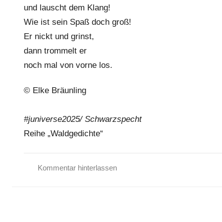
und lauscht dem Klang!
Wie ist sein Spaß doch groß!
Er nickt und grinst,
dann trommelt er
noch mal von vorne los.
© Elke Bräunling
#juniverse2025/ Schwarzspecht
Reihe „Waldgedichte“
Kommentar hinterlassen
G
e
d
i