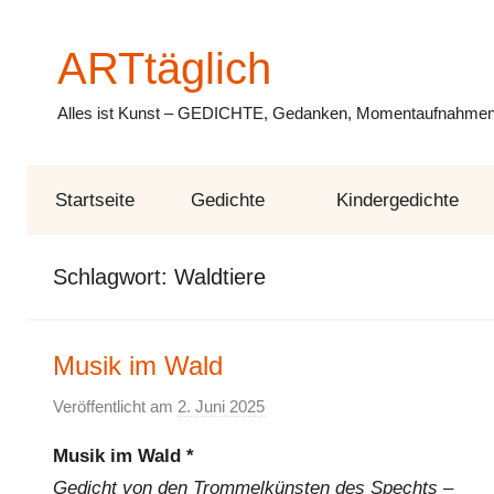
Zum
Inhalt
ARTtäglich
springen
Alles ist Kunst – GEDICHTE, Gedanken, Momentaufnahmen,
Startseite
Gedichte
Kindergedichte
Schlagwort:
Waldtiere
Musik im Wald
Veröffentlicht am
2. Juni 2025
v
o
Musik im Wald *
n
Gedicht von den Trommelkünsten des Spechts –
E