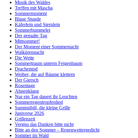
Musik des Waldes
Treffen mit Mascha
Sommermoment
Blaue Stunde
Käferlein und Sternlein
Sommerbummelei
Der gemalte Tag
Mittsommer!
Der Moment einer Sommernacht
Walkürennacht
Die Wette
Sommertraum unterm Feigenbaum
Drachentod
Weiber, die auf Bäume klettern
Der Giersch
Rosentage
Ahnenklang
Nur ein Tag dauert ihr Leuchten
Sommerregentropfenlied
Summsibill, die kleine Grille
Juniverse 2026
Grillenzeit
Vergiss das Danken bitte nicht
Bitte an den Sommer – Regenwettergedicht
Sommer im Wald