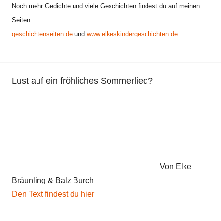
Noch mehr Gedichte und viele Geschichten findest du auf meinen
G
Seiten:
e
geschichtenseiten.de
und
www.elkeskindergeschichten.de
d
i
c
h
Lust auf ein fröhliches Sommerlied?
t
T
r
a
u
e
r
Von Elke
a
Bräunling & Balz Burch
r
Den Text findest du hier
b
e