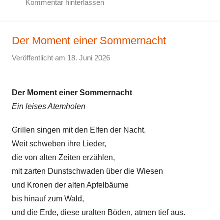
Kommentar hinterlassen
F
r
Der Moment einer Sommernacht
ö
h
Veröffentlicht am
18. Juni 2026
v
l
o
i
n
c
Der Moment einer Sommernacht
E
h
Ein leises Atemholen
l
e
k
s
Grillen singen mit den Elfen der Nacht.
e
G
Weit schweben ihre Lieder,
e
die von alten Zeiten erzählen,
d
mit zarten Dunstschwaden über die Wiesen
i
und Kronen der alten Apfelbäume
c
bis hinauf zum Wald,
h
und die Erde, diese uralten Böden, atmen tief aus.
t