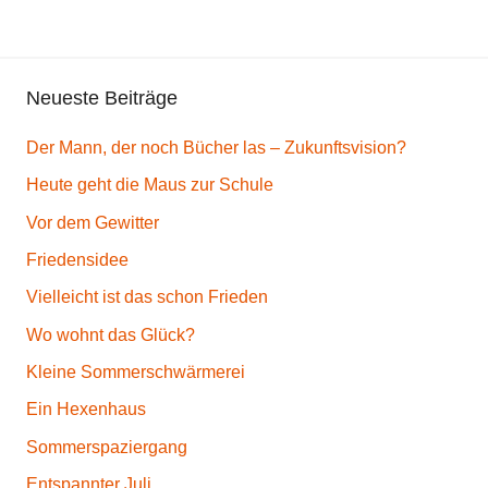
i
t
,
Neueste Beiträge
N
a
Der Mann, der noch Bücher las – Zukunftsvision?
t
u
Heute geht die Maus zur Schule
r
Vor dem Gewitter
Friedensidee
Vielleicht ist das schon Frieden
Wo wohnt das Glück?
Kleine Sommerschwärmerei
Ein Hexenhaus
Sommerspaziergang
Entspannter Juli