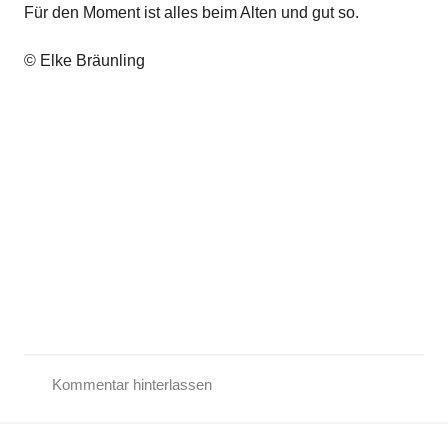
Für den Moment ist alles beim Alten und gut so.
,
K
© Elke Bräunling
i
n
d
e
r
g
e
d
i
c
h
t
Kommentar hinterlassen
A
l