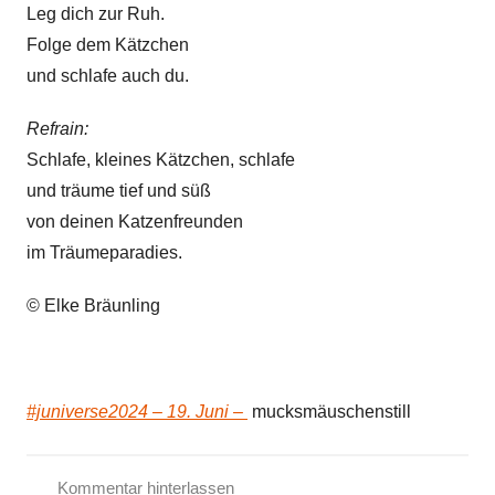
m
Leg dich zur Ruh.
e
Folge dem Kätzchen
r
und schlafe auch du.
g
e
Refrain:
d
Schlafe, kleines Kätzchen, schlafe
i
und träume tief und süß
c
von deinen Katzenfreunden
h
im Träumeparadies.
t
© Elke Bräunling
#juniverse2024 – 19. Juni –
mucksmäuschenstill
Kommentar hinterlassen