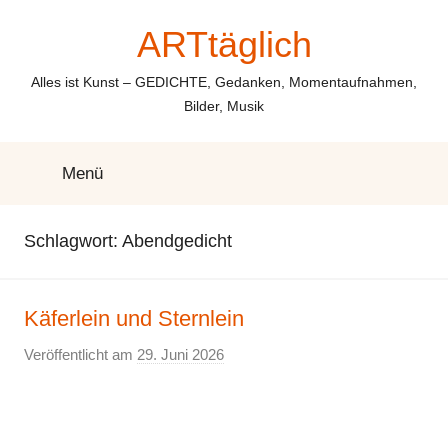
Zum
ARTtäglich
Inhalt
springen
Alles ist Kunst – GEDICHTE, Gedanken, Momentaufnahmen,
Bilder, Musik
Menü
Schlagwort:
Abendgedicht
Käferlein und Sternlein
Veröffentlicht am
29. Juni 2026
v
o
n
E