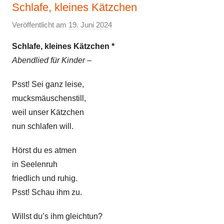
Schlafe, kleines Kätzchen
l
g
Veröffentlicht am
19. Juni 2024
v
e
o
m
Schlafe, kleines Kätzchen *
n
e
Abendlied für Kinder –
E
i
l
Psst! Sei ganz leise,
n
k
,
mucksmäuschenstill,
e
N
weil unser Kätzchen
a
nun schlafen will.
t
u
Hörst du es atmen
r
in Seelenruh
,
friedlich und ruhig.
S
Psst! Schau ihm zu.
o
m
Willst du’s ihm gleichtun?