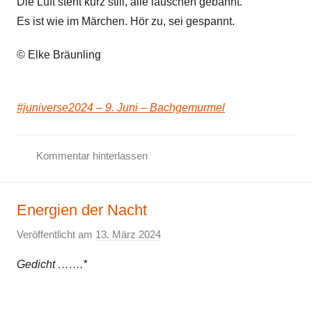
Die Luft steht kurz still, alle lauschen gebannt.
Es ist wie im Märchen. Hör zu, sei gespannt.
© Elke Bräunling
#juniverse2024 – 9. Juni – Bachgemurmel
Kommentar hinterlassen
G
e
Energien der Nacht
d
i
Veröffentlicht am
13. März 2024
v
c
o
h
Gedicht …….*
n
t
E
,
l