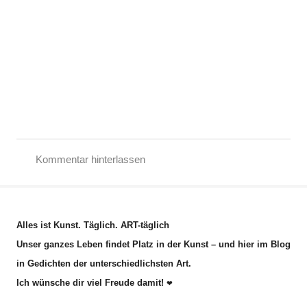
Kommentar hinterlassen
G
e
d
Alles ist Kunst. Täglich. ART-täglich
i
Unser ganzes Leben findet Platz in der Kunst – und hier im Blog
c
in Gedichten der unterschiedlichsten Art.
h
Ich wünsche dir viel Freude damit!
t
❤
,