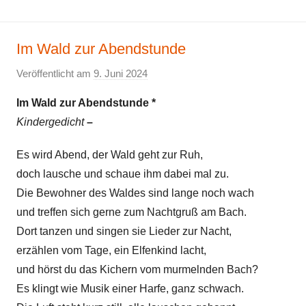
K
i
Im Wald zur Abendstunde
n
d
Veröffentlicht am
9. Juni 2024
v
e
o
r
Im Wald zur Abendstunde *
n
g
Kindergedicht
–
E
e
l
Es wird Abend, der Wald geht zur Ruh,
d
k
i
doch lausche und schaue ihm dabei mal zu.
e
c
Die Bewohner des Waldes sind lange noch wach
h
und treffen sich gerne zum Nachtgruß am Bach.
t
Dort tanzen und singen sie Lieder zur Nacht,
erzählen vom Tage, ein Elfenkind lacht,
und hörst du das Kichern vom murmelnden Bach?
Es klingt wie Musik einer Harfe, ganz schwach.