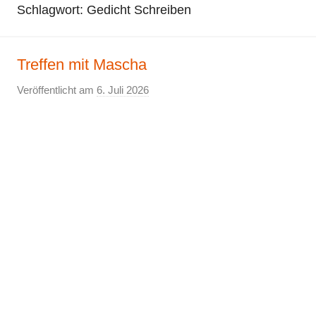
Schlagwort:
Gedicht Schreiben
Treffen mit Mascha
Veröffentlicht am
6. Juli 2026
v
o
n
E
l
k
e