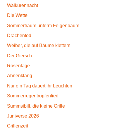
t
Walkürennacht
a
Die Wette
l
Sommertraum unterm Feigenbaum
g
i
Drachentod
e
Weiber, die auf Bäume klettern
Der Giersch
Rosentage
Ahnenklang
Nur ein Tag dauert ihr Leuchten
Sommerregentropfenlied
Summsibill, die kleine Grille
Juniverse 2026
Grillenzeit