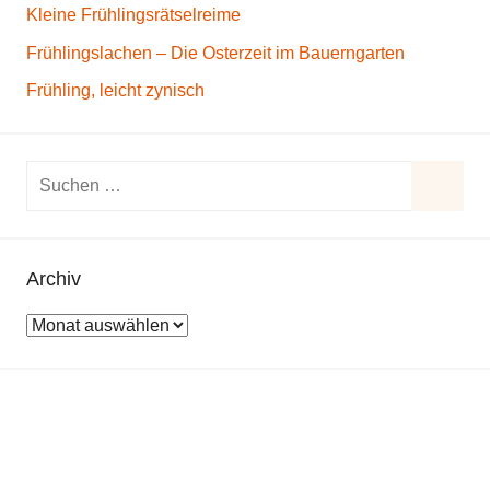
Kleine Frühlingsrätselreime
Frühlingslachen – Die Osterzeit im Bauerngarten
Frühling, leicht zynisch
S
u
S
c
u
h
Archiv
c
e
h
A
n
e
r
n
n
c
a
h
c
i
h
v
: