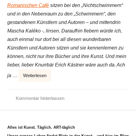
Romanischen Café
sitzen bei den „Nichtschwimmern“
und in den Nebenraum zu den „Schwimmern“, den
gestandenen Künstlern und Autoren – und mittendrin
Mascha Kaléko -, linsen. Daraufhin fiebern würde ich,
auch einmal nur dort bei all diesen wunderbaren
Künstlern und Autoren sitzen und sie kennenlernen zu
können, nicht nur ihre Bücher und ihre Kunst. Und mein
lieber, lieber Knurrbär Erich Kästner wäre auch da. Ach
ja …
Weiterlesen
Kommentar hinterlassen
A
l
l
Alles ist Kunst. Täglich. ART-täglich
g
Unser ganzes Leben findet Platz in der Kunst – und hier im Blog