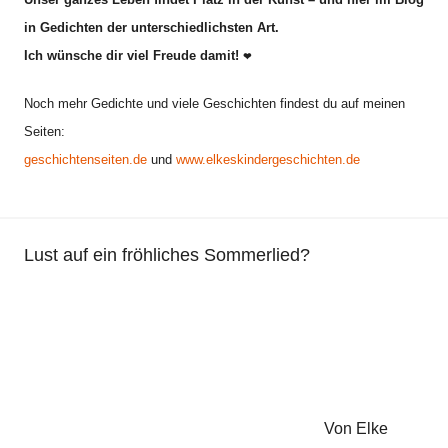
e
in Gedichten der unterschiedlichsten Art.
m
Ich wünsche dir viel Freude damit!
e
❤
i
Noch mehr Gedichte und viele Geschichten findest du auf meinen
n
Seiten:
,
geschichtenseiten.de
und
www.elkeskindergeschichten.de
F
a
n
t
Lust auf ein fröhliches Sommerlied?
a
s
i
e
,
G
e
Von Elke
d