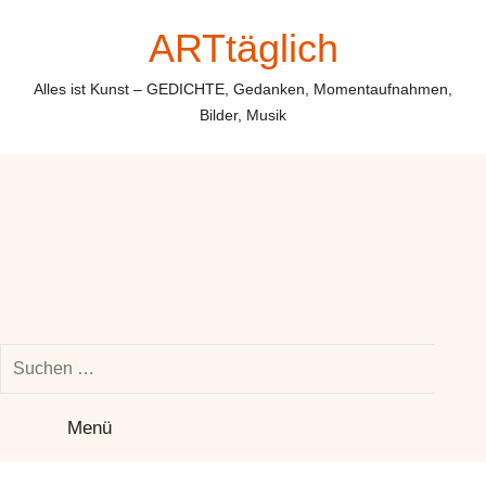
Zum
ARTtäglich
Inhalt
springen
Alles ist Kunst – GEDICHTE, Gedanken, Momentaufnahmen,
Bilder, Musik
Suchen
nach:
Su
Menü