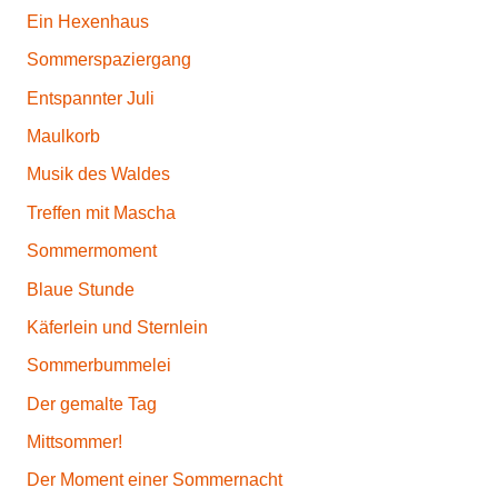
Ein Hexenhaus
i
v
Sommerspaziergang
i
Entspannter Juli
t
Maulkorb
ä
t
Musik des Waldes
,
Treffen mit Mascha
G
Sommermoment
e
d
Blaue Stunde
i
Käferlein und Sternlein
c
Sommerbummelei
h
t
Der gemalte Tag
N
Mittsommer!
o
Der Moment einer Sommernacht
s