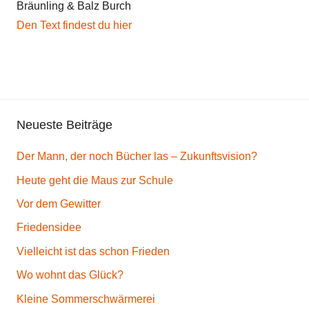
Bräunling & Balz Burch
i
Den Text findest du hier
c
h
t
,
G
Neueste Beiträge
e
d
Der Mann, der noch Bücher las – Zukunftsvision?
i
c
Heute geht die Maus zur Schule
h
Vor dem Gewitter
t
Friedensidee
K
r
Vielleicht ist das schon Frieden
e
Wo wohnt das Glück?
a
Kleine Sommerschwärmerei
t