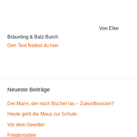
e
,
F
r
Von Elke
ö
Bräunling & Balz Burch
h
Den Text findest du hier
l
i
c
h
e
Neueste Beiträge
s
G
Der Mann, der noch Bücher las – Zukunftsvision?
e
d
Heute geht die Maus zur Schule
i
Vor dem Gewitter
c
Friedensidee