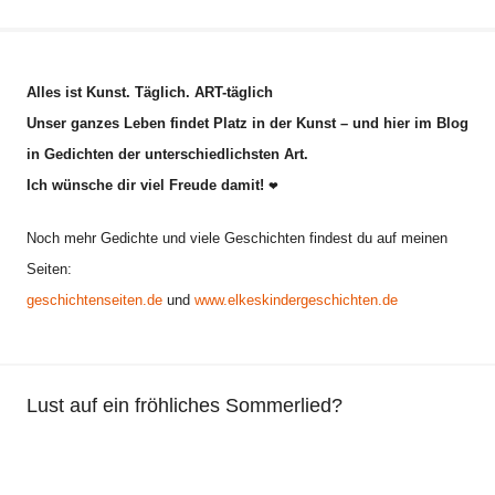
A
l
l
Alles ist Kunst. Täglich. ART-täglich
g
Unser ganzes Leben findet Platz in der Kunst – und hier im Blog
e
in Gedichten der unterschiedlichsten Art.
m
Ich wünsche dir viel Freude damit!
e
❤
i
Noch mehr Gedichte und viele Geschichten findest du auf meinen
n
Seiten:
,
geschichtenseiten.de
und
www.elkeskindergeschichten.de
F
a
n
t
Lust auf ein fröhliches Sommerlied?
a
s
i