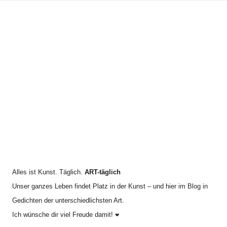
n
c
a
h
c
i
h
v
:
Alles ist Kunst. Täglich.
ART-täglich
Unser ganzes Leben findet Platz in der Kunst – und hier im Blog in
Gedichten der unterschiedlichsten Art.
Ich wünsche dir viel Freude damit!
❤