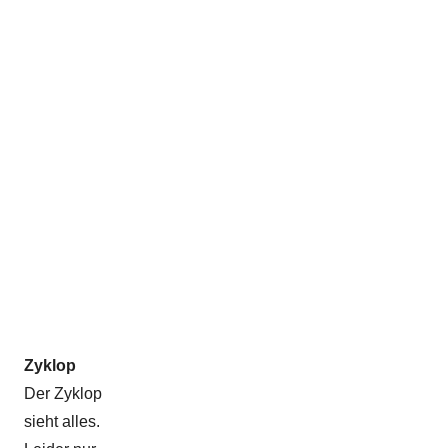
l
k
e
Zyklop
Der Zyklop
sieht alles.