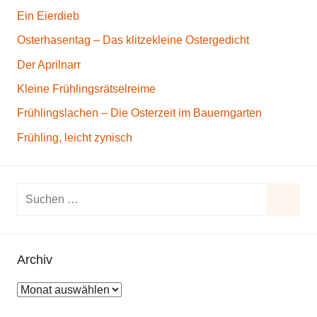
Ein Eierdieb
Osterhasentag – Das klitzekleine Ostergedicht
Der Aprilnarr
Kleine Frühlingsrätselreime
Frühlingslachen – Die Osterzeit im Bauerngarten
Frühling, leicht zynisch
S
u
S
c
u
h
Archiv
c
e
h
A
n
e
r
n