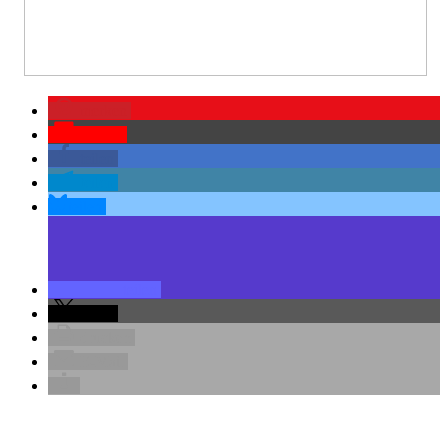
merken
Pocket
teilen
teilen
teilen
teilen
teilen
drucken
E-Mail