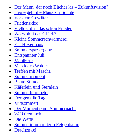
Der Mann, der noch Bücher las – Zukunftsvision?
Heute geht die Maus zur Schule
Vor dem Gewitter
Friedensidee
Vielleicht ist das schon Frieden
Wo wohnt das Glück?
Kleine Sommerschwärmerei
Ein Hexenhaus
Sommerspaziergang
Entspannter Juli
Maulkorb
Musik des Waldes
Treffen mit Mascha
Sommermoment
Blaue Stunde
Käferlein und Sternlein
Sommerbummelei
Der gemalte Tag
Mittsommer!
Der Moment einer Sommernacht
Walkürennacht
Die Wette
Sommertraum unterm Feigenbaum
Drachentod