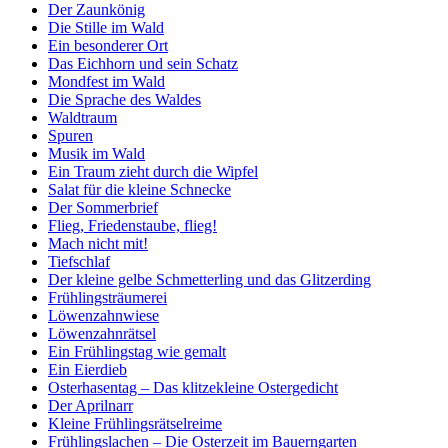
Der Zaunkönig
Die Stille im Wald
Ein besonderer Ort
Das Eichhorn und sein Schatz
Mondfest im Wald
Die Sprache des Waldes
Waldtraum
Spuren
Musik im Wald
Ein Traum zieht durch die Wipfel
Salat für die kleine Schnecke
Der Sommerbrief
Flieg, Friedenstaube, flieg!
Mach nicht mit!
Tiefschlaf
Der kleine gelbe Schmetterling und das Glitzerding
Frühlingsträumerei
Löwenzahnwiese
Löwenzahnrätsel
Ein Frühlingstag wie gemalt
Ein Eierdieb
Osterhasentag – Das klitzekleine Ostergedicht
Der Aprilnarr
Kleine Frühlingsrätselreime
Frühlingslachen – Die Osterzeit im Bauerngarten