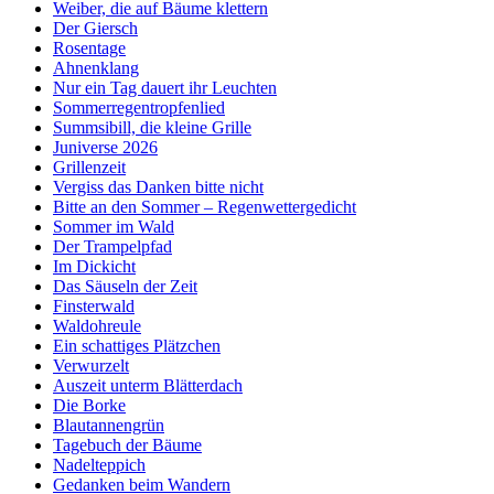
Weiber, die auf Bäume klettern
Der Giersch
Rosentage
Ahnenklang
Nur ein Tag dauert ihr Leuchten
Sommerregentropfenlied
Summsibill, die kleine Grille
Juniverse 2026
Grillenzeit
Vergiss das Danken bitte nicht
Bitte an den Sommer – Regenwettergedicht
Sommer im Wald
Der Trampelpfad
Im Dickicht
Das Säuseln der Zeit
Finsterwald
Waldohreule
Ein schattiges Plätzchen
Verwurzelt
Auszeit unterm Blätterdach
Die Borke
Blautannengrün
Tagebuch der Bäume
Nadelteppich
Gedanken beim Wandern