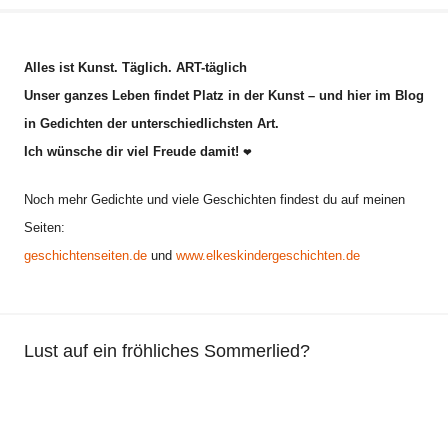
r
ü
Alles ist Kunst. Täglich. ART-täglich
h
Unser ganzes Leben findet Platz in der Kunst – und hier im Blog
l
in Gedichten der unterschiedlichsten Art.
i
Ich wünsche dir viel Freude damit!
n
❤
g
Noch mehr Gedichte und viele Geschichten findest du auf meinen
s
Seiten:
g
geschichtenseiten.de
und
www.elkeskindergeschichten.de
e
d
i
c
Lust auf ein fröhliches Sommerlied?
h
t
,
K