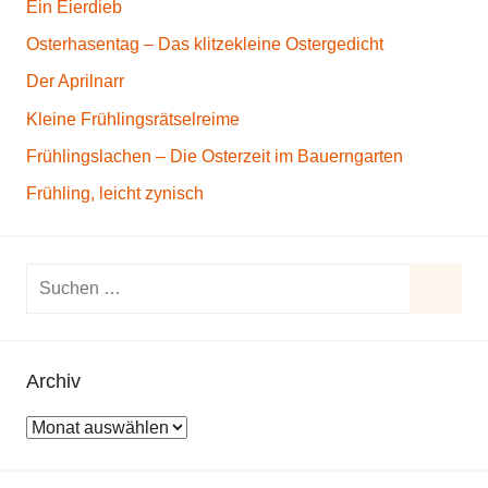
Ein Eierdieb
Osterhasentag – Das klitzekleine Ostergedicht
Der Aprilnarr
Kleine Frühlingsrätselreime
Frühlingslachen – Die Osterzeit im Bauerngarten
Frühling, leicht zynisch
S
u
S
c
u
h
Archiv
c
e
h
A
n
e
r
n
n