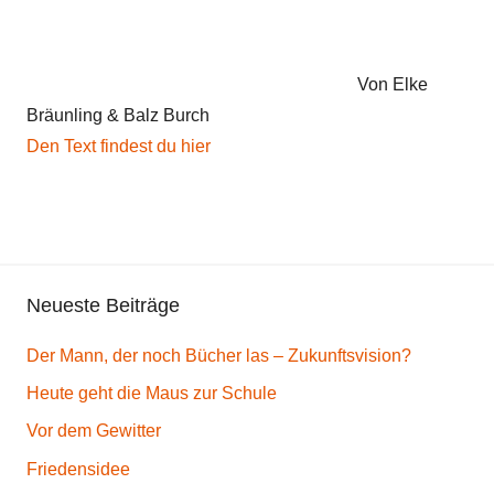
i
n
d
Von Elke
e
Bräunling & Balz Burch
r
Den Text findest du hier
g
e
d
i
c
Neueste Beiträge
h
t
Der Mann, der noch Bücher las – Zukunftsvision?
Heute geht die Maus zur Schule
Vor dem Gewitter
Friedensidee