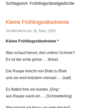
Schlagwort:
Frühlingsrätselgedichte
Kleine Frühlingsrätselreime
Veröffentlicht am
26. März 2025
v
o
Kleine Frühlingsrätselreime *
n
E
Was schaut hervor, dort unterm Schnee?
l
Es ist der erste grüne … (Klee)
k
e
Die Raupe kriecht von Blatt zu Blatt
und sie wird trotzdem niemals … (satt)
Es flattert froh ein buntes ‚Ding‘:
aus Raupe ward ein … (Schmetterling)
Wer kriecht mit Haus um jede Hecke?