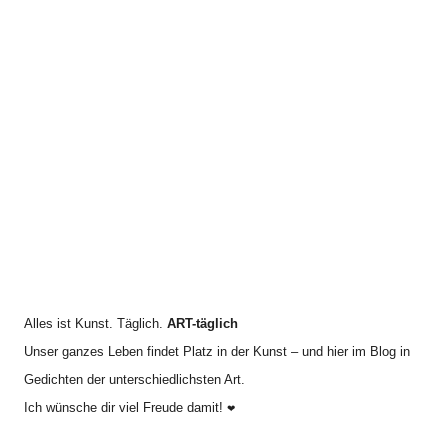
c
a
h
c
i
h
v
:
Alles ist Kunst. Täglich.
ART-täglich
Unser ganzes Leben findet Platz in der Kunst – und hier im Blog in
Gedichten der unterschiedlichsten Art.
Ich wünsche dir viel Freude damit!
❤