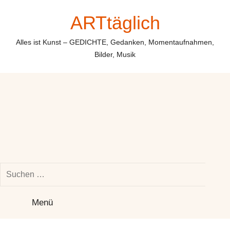
Zum
ARTtäglich
Inhalt
springen
Alles ist Kunst – GEDICHTE, Gedanken, Momentaufnahmen,
Bilder, Musik
Suchen
nach:
Su
Menü